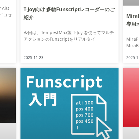
AiO
T-Joy向け 多軸Funscriptレコーダーのご
イロセ
Mir
紹介
専用
今回は、TempestMax製 T-Joy を使ってマルチ
アクションのFunscriptをリアルタイ
Mira
Mira
2025-11-23
2025-1