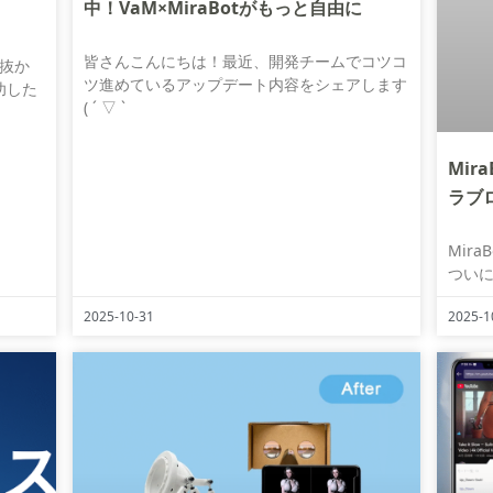
中！VaM×MiraBotがもっと自由に
皆さんこんにちは！最近、開発チームでコツコ
を抜か
ツ進めているアップデート内容をシェアします
功した
( ´ ▽ `
Mir
ラブ
Mir
ついに、
2025-10-31
2025-1