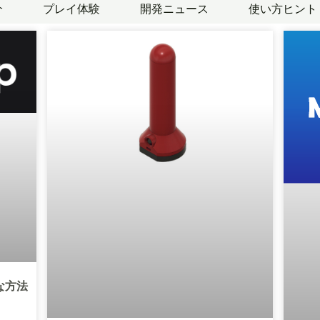
介
プレイ体験
開発ニュース
使い方ヒント
ペ
ペ
ー
ー
ジ
ジ
な方法