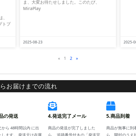
ま、大変お待たせしました。このたび、
MiraPlay
は、
リプトプ
2025-08-23
2025-0
«
1
2
»
らお届けまでの流れ
商品の発送
4.発送完了メール
5.商品到着
から 48時間以内 に出
商品の発送が完了しました
商品が無事に到
たします。 発送元は在庫
ら、 追跡番号付きの「発送完
ら、開封のうえ