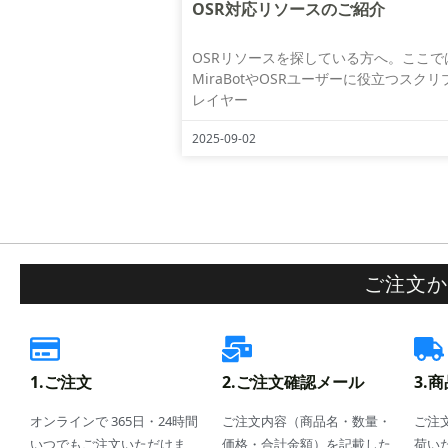
OSR対応リソースのご紹介
OSRリソースを探している方へ。ここで
MiraBotやOSRユーザーに役立つスク
レイヤー
2025-09-02
ご注文か
1.ご注文
2.ご注文確認メール
3.
オンラインで 365日・24時間
ご注文内容（商品名・数量・
ご注文
いつでもご注文いただけま
価格・合計金額）を記載した
荷い