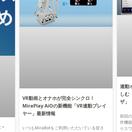
連動
しむ
VR動画とオナホが完全シンクロ！
ザ」
MiraPlay AiOの新機能「VR連動プレイ
ヤー」最新情報
前回
作機
t・
いつもMiraBotをご利用いただいている皆さ
りス