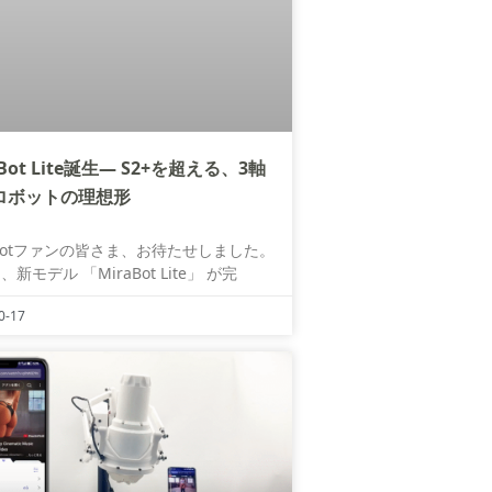
aBot Lite誕生― S2+を超える、3軸
ロボットの理想形
aBotファンの皆さま、お待たせしました。
新モデル 「MiraBot Lite」 が完
0-17