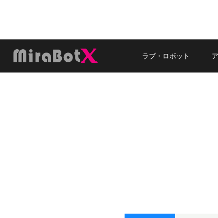
内
容
を
ス
キ
ラブ・ロボット
ッ
プ