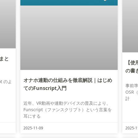
トまと
【使
の書
オナホ連動の仕組みを徹底解説｜はじめ
ot のよ
事前準
てのFunscript入門
OSR（
計
近年、VR動画や連動デバイスの普及により、
Funscript（ファンスクリプト）という言葉を
耳にする
2025-11-09
2025-1