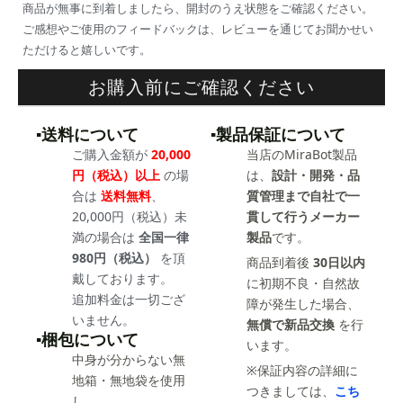
商品が無事に到着しましたら、開封のうえ状態をご確認ください。
ご感想やご使用のフィードバックは、レビューを通じてお聞かせい
ただけると嬉しいです。
お購入前にご確認ください
▪️送料について
▪️製品保証について
ご購入金額が
20,000
当店のMiraBot製品
円（税込）以上
の場
は、
設計・開発・品
合は
送料無料
、
質管理まで自社で一
20,000円（税込）未
貫して行うメーカー
満の場合は
全国一律
製品
です。
980円（税込）
を頂
商品到着後
30日以内
戴しております。
に初期不良・自然故
追加料金は一切ござ
障が発生した場合、
いません。
無償で新品交換
を行
▪️梱包について
います。
中身が分からない無
※保証内容の詳細に
地箱・無地袋を使用
つきましては、
こち
し、