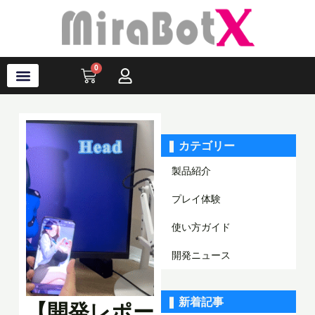
内
容
を
ス
0
Cart
キ
ッ
プ
ラブ・ロボット
アクセサリ
ソフトウェア
サポート情報
ブログ
ログイン
会員登録
❚ カテゴリー
製品紹介
プレイ体験
使い方ガイド
開発ニュース
❚ 新着記事
【開発レポー