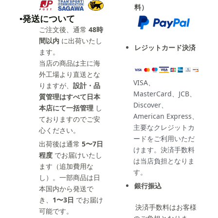
料）
▪️発送について
ご注文後、通常
48時
間以内
に出荷いたし
レジットカード決済
ます。
当店の商品は主に海
外工場より直送とな
VISA、
りますが、
設計・品
MasterCard、JCB、
質管理はすべて日本
Discover、
本店にて一括管理
し
American Express、
ておりますのでご安
主要なクレジットカ
心ください。
ードをご利用いただ
出荷後は通常
5〜7日
けます。決済手数料
程度
でお届けいたし
は当店負担となりま
ます（追加費用な
す。
し）。一部商品は日
銀行振込
本国内から発送で
き、
1〜3日
でお届け
決済手数料はお客様
可能です。