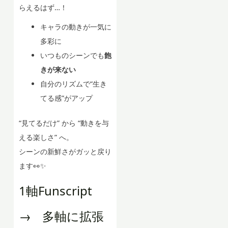
らえるはず…！
キャラの動きが一気に
多彩に
いつものシーンでも
飽
きが来ない
自分のリズムで“生き
てる感”がアップ
“見てるだけ” から “動きを与
える楽しさ” へ。
シーンの新鮮さがガッと戻り
ます👀✨
1軸Funscript
→ 多軸に拡張