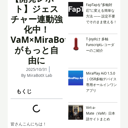
FapTapを“多軸対
ト】ジェス
応”に変える簡単な
チャー連動強
方法 —— 設定不要
でそのまま使える！
化中！
VaM×MiraBot
T-Joy向け 多軸
Funscriptレコーダ
がもっと自
ーのご紹介
由に
2025/10/31
MiraPlay AiO 1.5.0
By
MiraBotX Lab
｜OSR多軸デバイス
専用オールインワン
もくじ
アプリ
Virt-a-
Mate（VaM）日本
語サイトまとめ
皆さんこんにちは！