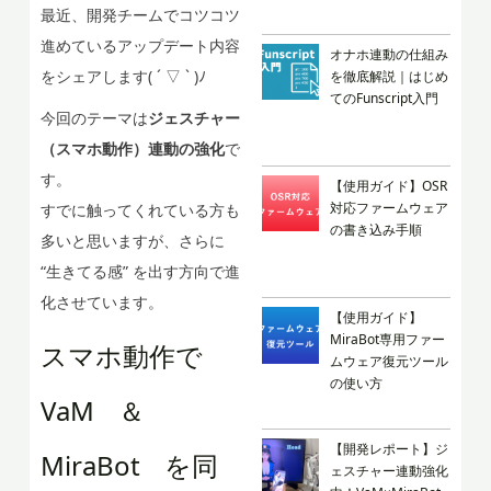
最近、開発チームでコツコツ
進めているアップデート内容
オナホ連動の仕組み
をシェアします( ´ ▽ ` )ﾉ
を徹底解説｜はじめ
てのFunscript入門
今回のテーマは
ジェスチャー
（スマホ動作）連動の強化
で
す。
【使用ガイド】OSR
対応ファームウェア
すでに触ってくれている方も
の書き込み手順
多いと思いますが、さらに
“生きてる感” を出す方向で進
化させています。
【使用ガイド】
MiraBot専用ファー
スマホ動作で
ムウェア復元ツール
の使い方
VaM ＆
【開発レポート】ジ
MiraBot を同
ェスチャー連動強化