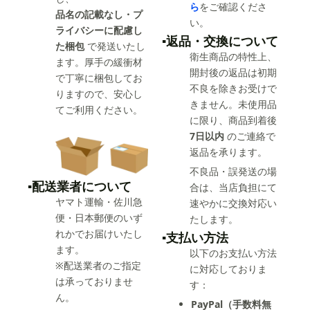
ら
をご確認くださ
品名の記載なし・プ
い。
ライバシーに配慮し
▪️返品・交換について
た梱包
で発送いたし
衛生商品の特性上、
ます。厚手の緩衝材
開封後の返品は初期
で丁寧に梱包してお
不良を除きお受けで
りますので、安心し
きません。未使用品
てご利用ください。
に限り、商品到着後
7日以内
のご連絡で
返品を承ります。
不良品・誤発送の場
▪️配送業者について
合は、当店負担にて
ヤマト運輸・佐川急
速やかに交換対応い
便・日本郵便のいず
たします。
れかでお届けいたし
▪️支払い方法
ます。
以下のお支払い方法
※配送業者のご指定
に対応しておりま
は承っておりませ
す：
ん。
PayPal（手数料無