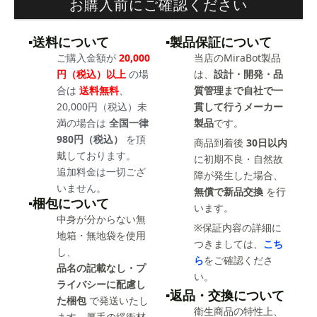
お購入前にご確認ください
▪️送料について
▪️製品保証について
ご購入金額が
20,000
当店のMiraBot製品
円（税込）以上
の場
は、
設計・開発・品
合は
送料無料
、
質管理まで自社で一
20,000円（税込）未
貫して行うメーカー
満の場合は
全国一律
製品
です。
980円（税込）
を頂
商品到着後
30日以内
戴しております。
に初期不良・自然故
追加料金は一切ござ
障が発生した場合、
いません。
無償で新品交換
を行
▪️梱包について
います。
中身が分からない無
※保証内容の詳細に
地箱・無地袋を使用
つきましては、
こち
し、
ら
をご確認くださ
品名の記載なし・プ
い。
ライバシーに配慮し
▪️返品・交換について
た梱包
で発送いたし
衛生商品の特性上、
ます。厚手の緩衝材