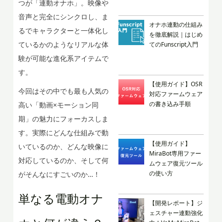
つが「連動オナホ」。映像や
音声と完全にシンクロし、ま
オナホ連動の仕組み
るでキャラクターと一体化し
を徹底解説｜はじめ
ているかのようなリアルな体
てのFunscript入門
験が可能な進化系アイテムで
す。
【使用ガイド】OSR
今回はその中でも最も人気の
対応ファームウェア
の書き込み手順
高い「動画×モーション同
期」の魅力にフォーカスしま
す。実際にどんな仕組みで動
【使用ガイド】
いているのか、どんな映像に
MiraBot専用ファー
対応しているのか、そして何
ムウェア復元ツール
の使い方
がそんなにすごいのか…！
単なる電動オナ
【開発レポート】ジ
ェスチャー連動強化