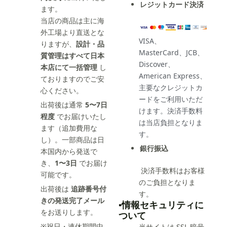
レジットカード決済
ます。
当店の商品は主に海
外工場より直送とな
VISA、
りますが、
設計・品
MasterCard、JCB、
質管理はすべて日本
Discover、
本店にて一括管理
し
American Express、
ておりますのでご安
主要なクレジットカ
心ください。
ードをご利用いただ
出荷後は通常
5〜7日
けます。決済手数料
程度
でお届けいたし
は当店負担となりま
ます（追加費用な
す。
し）。一部商品は日
銀行振込
本国内から発送で
き、
1〜3日
でお届け
決済手数料はお客様
可能です。
のご負担となりま
出荷後は
追跡番号付
す。
きの発送完了メール
▪️情報セキュリティに
をお送りします。
ついて
※祝日・連休期間中
当サイトは SSL 暗号