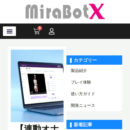
内
容
を
ス
0
Cart
キ
ッ
プ
ラブ・ロボット
アクセサリ
ソフトウェア
サポート情報
ブログ
ログイン
会員登録
❚ カテゴリー
製品紹介
プレイ体験
使い方ガイド
開発ニュース
❚ 新着記事
【連動オナ