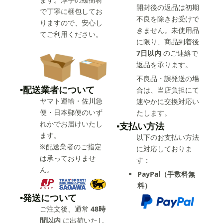
開封後の返品は初期
で丁寧に梱包してお
不良を除きお受けで
りますので、安心し
きません。未使用品
てご利用ください。
に限り、商品到着後
7日以内
のご連絡で
返品を承ります。
不良品・誤発送の場
▪️配送業者について
合は、当店負担にて
ヤマト運輸・佐川急
速やかに交換対応い
便・日本郵便のいず
たします。
れかでお届けいたし
▪️支払い方法
ます。
以下のお支払い方法
※配送業者のご指定
に対応しておりま
は承っておりませ
す：
ん。
PayPal（手数料無
料）
▪️発送について
ご注文後、通常
48時
間以内
に出荷いたし