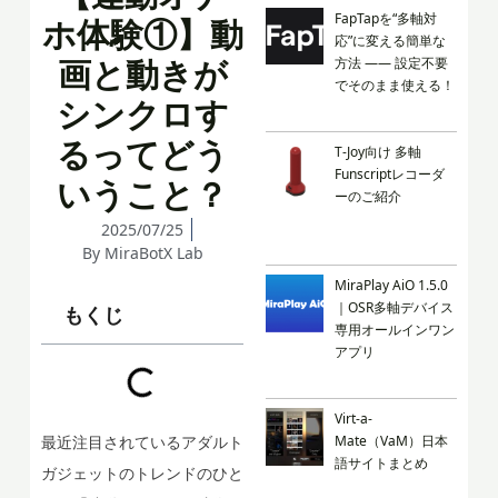
FapTapを“多軸対
ホ体験①】動
応”に変える簡単な
画と動きが
方法 —— 設定不要
でそのまま使える！
シンクロす
るってどう
T-Joy向け 多軸
Funscriptレコーダ
いうこと？
ーのご紹介
2025/07/25
By
MiraBotX Lab
MiraPlay AiO 1.5.0
｜OSR多軸デバイス
もくじ
専用オールインワン
アプリ
Virt-a-
最近注目されているアダルト
Mate（VaM）日本
語サイトまとめ
ガジェットのトレンドのひと