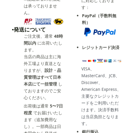
に対応しておりま
は承っておりませ
す：
ん。
PayPal（手数料無
料）
▪️発送について
ご注文後、通常
48時
間以内
に出荷いたし
レジットカード決済
ます。
当店の商品は主に海
外工場より直送とな
VISA、
りますが、
設計・品
MasterCard、JCB、
質管理はすべて日本
Discover、
本店にて一括管理
し
American Express、
ておりますのでご安
主要なクレジットカ
心ください。
ードをご利用いただ
出荷後は通常
5〜7日
けます。決済手数料
程度
でお届けいたし
は当店負担となりま
ます（追加費用な
す。
し）。一部商品は日
銀行振込