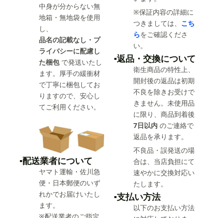
中身が分からない無
※保証内容の詳細に
地箱・無地袋を使用
つきましては、
こち
し、
ら
をご確認くださ
品名の記載なし・プ
い。
ライバシーに配慮し
▪️返品・交換について
た梱包
で発送いたし
衛生商品の特性上、
ます。厚手の緩衝材
開封後の返品は初期
で丁寧に梱包してお
不良を除きお受けで
りますので、安心し
きません。未使用品
てご利用ください。
に限り、商品到着後
7日以内
のご連絡で
返品を承ります。
不良品・誤発送の場
▪️配送業者について
合は、当店負担にて
ヤマト運輸・佐川急
速やかに交換対応い
便・日本郵便のいず
たします。
れかでお届けいたし
▪️支払い方法
ます。
以下のお支払い方法
※配送業者のご指定