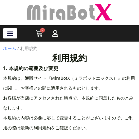
内
容
を
ス
0
Cart
キ
ッ
プ
ラブ・ロボット
アクセサリ
ソフトウェア
サポート情報
ブログ
ログイン
会員登録
ホーム
/ 利用規約
利用規約
1. 本規約の範囲及び変更
本規約は、通販サイト『MiraBotX（ミラボットエックス）』の利用
に関し、お客様との間に適用されるものとします。
お客様が当店にアクセスされた時点で、本規約に同意したものとみ
なします。
本規約の内容は必要に応じて変更することがございますので、ご利
用の際は最新の利用規約をご確認ください。