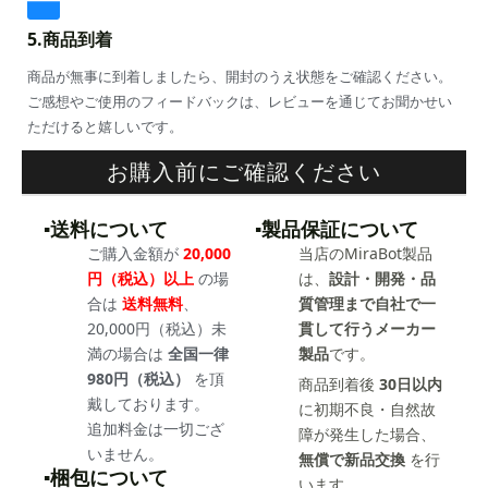
5.商品到着
商品が無事に到着しましたら、開封のうえ状態をご確認ください。
ご感想やご使用のフィードバックは、レビューを通じてお聞かせい
ただけると嬉しいです。
お購入前にご確認ください
▪️送料について
▪️製品保証について
ご購入金額が
20,000
当店のMiraBot製品
円（税込）以上
の場
は、
設計・開発・品
合は
送料無料
、
質管理まで自社で一
20,000円（税込）未
貫して行うメーカー
満の場合は
全国一律
製品
です。
980円（税込）
を頂
商品到着後
30日以内
戴しております。
に初期不良・自然故
追加料金は一切ござ
障が発生した場合、
いません。
無償で新品交換
を行
▪️梱包について
います。