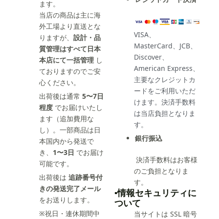
ます。
当店の商品は主に海
外工場より直送とな
VISA、
りますが、
設計・品
MasterCard、JCB、
質管理はすべて日本
Discover、
本店にて一括管理
し
American Express、
ておりますのでご安
主要なクレジットカ
心ください。
ードをご利用いただ
出荷後は通常
5〜7日
けます。決済手数料
程度
でお届けいたし
は当店負担となりま
ます（追加費用な
す。
し）。一部商品は日
銀行振込
本国内から発送で
き、
1〜3日
でお届け
決済手数料はお客様
可能です。
のご負担となりま
出荷後は
追跡番号付
す。
きの発送完了メール
▪️情報セキュリティに
をお送りします。
ついて
※祝日・連休期間中
当サイトは SSL 暗号