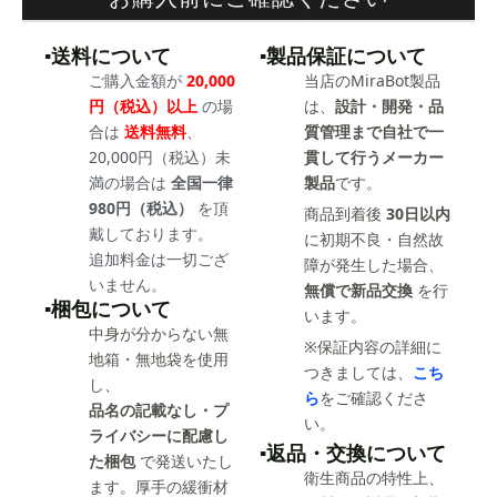
▪️送料について
▪️製品保証について
ご購入金額が
20,000
当店のMiraBot製品
円（税込）以上
の場
は、
設計・開発・品
合は
送料無料
、
質管理まで自社で一
20,000円（税込）未
貫して行うメーカー
満の場合は
全国一律
製品
です。
980円（税込）
を頂
商品到着後
30日以内
戴しております。
に初期不良・自然故
追加料金は一切ござ
障が発生した場合、
いません。
無償で新品交換
を行
▪️梱包について
います。
中身が分からない無
※保証内容の詳細に
地箱・無地袋を使用
つきましては、
こち
し、
ら
をご確認くださ
品名の記載なし・プ
い。
ライバシーに配慮し
▪️返品・交換について
た梱包
で発送いたし
衛生商品の特性上、
ます。厚手の緩衝材