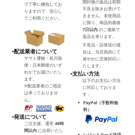
開封後の返品は初期
で丁寧に梱包してお
不良を除きお受けで
りますので、安心し
きません。未使用品
てご利用ください。
に限り、商品到着後
7日以内
のご連絡で
返品を承ります。
不良品・誤発送の場
▪️配送業者について
合は、当店負担にて
ヤマト運輸・佐川急
速やかに交換対応い
便・日本郵便のいず
たします。
れかでお届けいたし
▪️支払い方法
ます。
以下のお支払い方法
※配送業者のご指定
に対応しておりま
は承っておりませ
す：
ん。
PayPal（手数料無
料）
▪️発送について
ご注文後、通常
48時
間以内
に出荷いたし
レジットカード決済