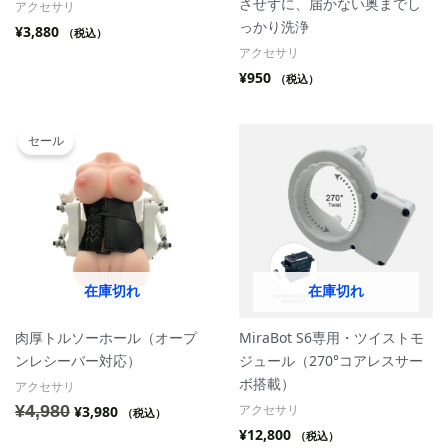
させずに、届かない奥までし
アクセサリ
っかり洗浄
¥
3,880
（税込）
アクセサリ
¥
950
（税込）
元
現
の
在
セール
価
の
格
価
は
格
¥4,980
は
で
¥3,980
し
で
た。
す。
在庫切れ
在庫切れ
肉厚トルソーホール（オープ
MiraBot S6専用・ツイストモ
ンレシーバー対応）
ジュール（270°コアレスサー
ボ搭載）
アクセサリ
¥
4,980
アクセサリ
¥
3,980
（税込）
¥
12,800
（税込）