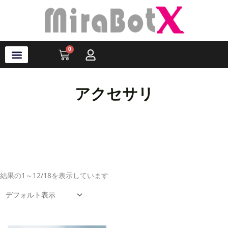
内
容
を
ス
0
Cart
キ
ッ
プ
ラブ・ロボット
アクセサリ
ソフトウェア
サポート情報
ブログ
ログイン
会員登録
アクセサリ
結果の1～12/18を表示しています