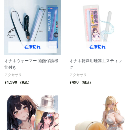
在庫切れ
在庫切れ
オナホウォーマー 過熱保護機
オナホ乾燥用珪藻土スティッ
能付き
ク
アクセサリ
アクセサリ
¥
1,590
¥
490
（税込）
（税込）