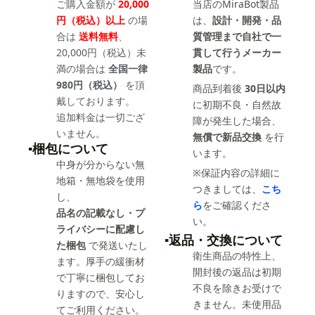
ご購入金額が
20,000
当店のMiraBot製品
円（税込）以上
の場
は、
設計・開発・品
合は
送料無料
、
質管理まで自社で一
20,000円（税込）未
貫して行うメーカー
満の場合は
全国一律
製品
です。
980円（税込）
を頂
商品到着後
30日以内
戴しております。
に初期不良・自然故
追加料金は一切ござ
障が発生した場合、
いません。
無償で新品交換
を行
▪️梱包について
います。
中身が分からない無
※保証内容の詳細に
地箱・無地袋を使用
つきましては、
こち
し、
ら
をご確認くださ
品名の記載なし・プ
い。
ライバシーに配慮し
▪️返品・交換について
た梱包
で発送いたし
衛生商品の特性上、
ます。厚手の緩衝材
開封後の返品は初期
で丁寧に梱包してお
不良を除きお受けで
りますので、安心し
きません。未使用品
てご利用ください。