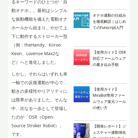
るキーワードのひとつが「自
動オナホ」。最初はシンプル
オナホ連動の仕組み
な振動機能を備えた電動オナ
を徹底解説｜はじめ
ホールから始まり、やがて上
てのFunscript入門
下に動作するストローカー型
（例：theHandy、Kiiroo
【使用ガイド】OSR
Keon、Lovense Max2な
対応ファームウェア
ど）へと進化しました。
の書き込み手順
しかし、それらはいずれも単
一軸での反復運動が中心で、
【使用ガイド】
動きの多様性やリアリティに
MiraBot専用ファー
は限界がありました。そんな
ムウェア復元ツール
の使い方
中、次なる一歩として登場し
たのが「OSR（Open-
Source Stroker Robot）」
【開発レポート】ジ
ェスチャー連動強化
です。