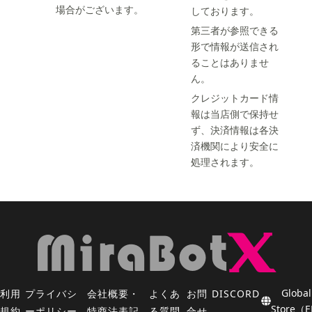
場合がございます。
しております。
第三者が参照できる
形で情報が送信され
ることはありませ
ん。
クレジットカード情
報は当店側で保持せ
ず、決済情報は各決
済機関により安全に
処理されます。
Global
利用
プライバシ
会社概要・
よくあ
お問
DISCORD
Store（
規約
ーポリシー
特商法表記
る質問
合せ