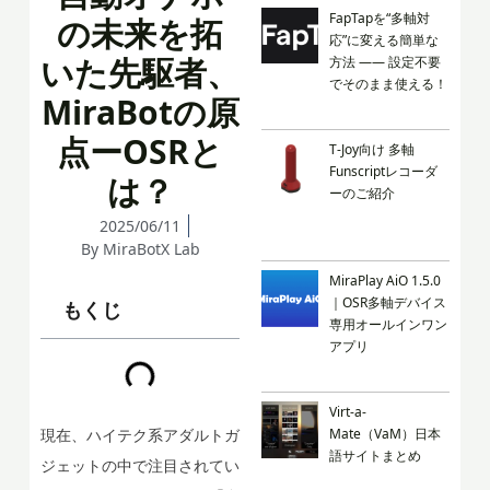
FapTapを“多軸対
の未来を拓
応”に変える簡単な
いた先駆者、
方法 —— 設定不要
でそのまま使える！
MiraBotの原
点ーOSRと
T-Joy向け 多軸
Funscriptレコーダ
は？
ーのご紹介
2025/06/11
By
MiraBotX Lab
MiraPlay AiO 1.5.0
｜OSR多軸デバイス
もくじ
専用オールインワン
アプリ
Virt-a-
現在、ハイテク系アダルトガ
Mate（VaM）日本
語サイトまとめ
ジェットの中で注目されてい