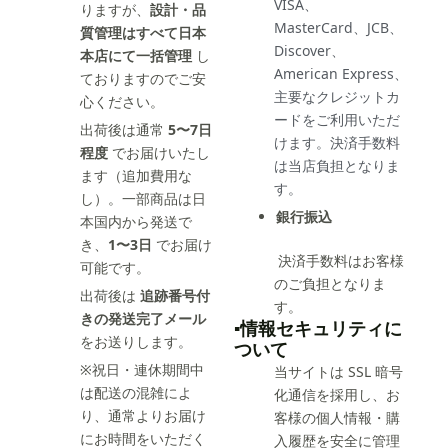
VISA、
りますが、
設計・品
MasterCard、JCB、
質管理はすべて日本
Discover、
本店にて一括管理
し
American Express、
ておりますのでご安
主要なクレジットカ
心ください。
ードをご利用いただ
出荷後は通常
5〜7日
けます。決済手数料
程度
でお届けいたし
は当店負担となりま
ます（追加費用な
す。
し）。一部商品は日
銀行振込
本国内から発送で
き、
1〜3日
でお届け
決済手数料はお客様
可能です。
のご負担となりま
出荷後は
追跡番号付
す。
きの発送完了メール
▪️情報セキュリティに
をお送りします。
ついて
※祝日・連休期間中
当サイトは SSL 暗号
は配送の混雑によ
化通信を採用し、お
り、通常よりお届け
客様の個人情報・購
にお時間をいただく
入履歴を安全に管理