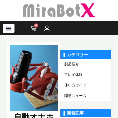
内
容
を
ス
0
Cart
キ
ッ
プ
ラブ・ロボット
アクセサリ
ソフトウェア
サポート情報
ブログ
ログイン
会員登録
❚ カテゴリー
製品紹介
プレイ体験
使い方ガイド
開発ニュース
❚ 新着記事
自動オナホ