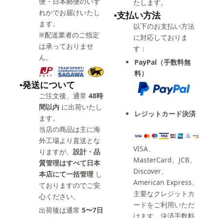
便・日本郵便のいず
たします。
れかでお届けいたし
▪️支払い方法
ます。
以下のお支払い方法
※配送業者のご指定
に対応しておりま
は承っておりませ
す：
ん。
PayPal（手数料無
料）
▪️発送について
ご注文後、通常
48時
間以内
に出荷いたし
レジットカード決済
ます。
当店の商品は主に海
外工場より直送とな
VISA、
りますが、
設計・品
MasterCard、JCB、
質管理はすべて日本
Discover、
本店にて一括管理
し
American Express、
ておりますのでご安
主要なクレジットカ
心ください。
ードをご利用いただ
出荷後は通常
5〜7日
けます。決済手数料