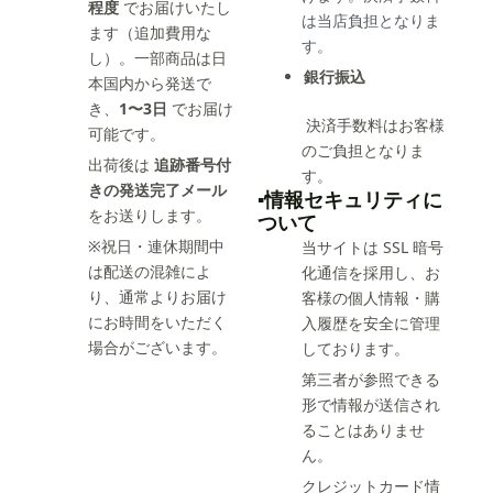
程度
でお届けいたし
は当店負担となりま
ます（追加費用な
す。
し）。一部商品は日
銀行振込
本国内から発送で
き、
1〜3日
でお届け
決済手数料はお客様
可能です。
のご負担となりま
出荷後は
追跡番号付
す。
きの発送完了メール
▪️情報セキュリティに
をお送りします。
ついて
※祝日・連休期間中
当サイトは SSL 暗号
は配送の混雑によ
化通信を採用し、お
り、通常よりお届け
客様の個人情報・購
にお時間をいただく
入履歴を安全に管理
場合がございます。
しております。
第三者が参照できる
形で情報が送信され
ることはありませ
ん。
クレジットカード情