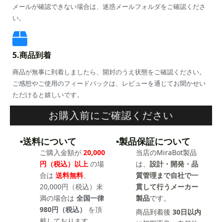
メールが確認できない場合は、迷惑メールフォルダをご確認くださ
い。
5.商品到着
商品が無事に到着しましたら、開封のうえ状態をご確認ください。
ご感想やご使用のフィードバックは、レビューを通じてお聞かせい
ただけると嬉しいです。
お購入前にご確認ください
▪️送料について
▪️製品保証について
ご購入金額が
20,000
当店のMiraBot製品
円（税込）以上
の場
は、
設計・開発・品
合は
送料無料
、
質管理まで自社で一
20,000円（税込）未
貫して行うメーカー
満の場合は
全国一律
製品
です。
980円（税込）
を頂
商品到着後
30日以内
戴しております。