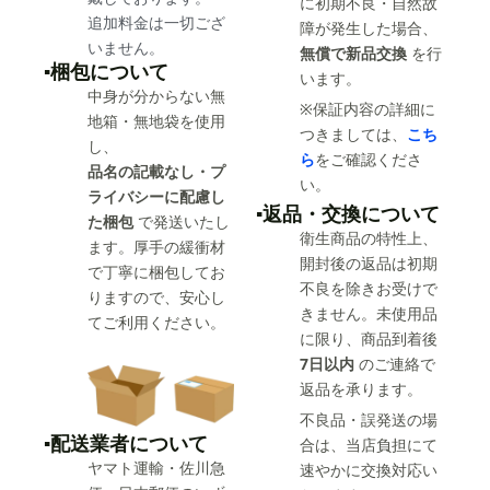
に初期不良・自然故
追加料金は一切ござ
障が発生した場合、
いません。
無償で新品交換
を行
▪️梱包について
います。
中身が分からない無
※保証内容の詳細に
地箱・無地袋を使用
つきましては、
こち
し、
ら
をご確認くださ
品名の記載なし・プ
い。
ライバシーに配慮し
▪️返品・交換について
た梱包
で発送いたし
衛生商品の特性上、
ます。厚手の緩衝材
開封後の返品は初期
で丁寧に梱包してお
不良を除きお受けで
りますので、安心し
きません。未使用品
てご利用ください。
に限り、商品到着後
7日以内
のご連絡で
返品を承ります。
不良品・誤発送の場
▪️配送業者について
合は、当店負担にて
ヤマト運輸・佐川急
速やかに交換対応い