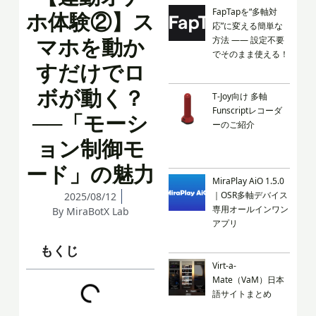
FapTapを“多軸対
ホ体験②】ス
応”に変える簡単な
マホを動か
方法 —— 設定不要
でそのまま使える！
すだけでロ
ボが動く？
T-Joy向け 多軸
Funscriptレコーダ
──「モーシ
ーのご紹介
ョン制御モ
ード」の魅力
MiraPlay AiO 1.5.0
｜OSR多軸デバイス
2025/08/12
専用オールインワン
By
MiraBotX Lab
アプリ
もくじ
Virt-a-
Mate（VaM）日本
語サイトまとめ