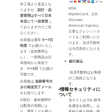
外工場より直送とな
VISA、
りますが、
設計・品
MasterCard、JCB、
質管理はすべて日本
Discover、
本店にて一括管理
し
American Express、
ておりますのでご安
主要なクレジットカ
心ください。
ードをご利用いただ
出荷後は通常
5〜7日
けます。決済手数料
程度
でお届けいたし
は当店負担となりま
ます（追加費用な
す。
し）。一部商品は日
銀行振込
本国内から発送で
き、
1〜3日
でお届け
決済手数料はお客様
可能です。
のご負担となりま
出荷後は
追跡番号付
す。
きの発送完了メール
▪️情報セキュリティに
をお送りします。
ついて
※祝日・連休期間中
当サイトは SSL 暗号
は配送の混雑によ
化通信を採用し、お
り、通常よりお届け
客様の個人情報・購