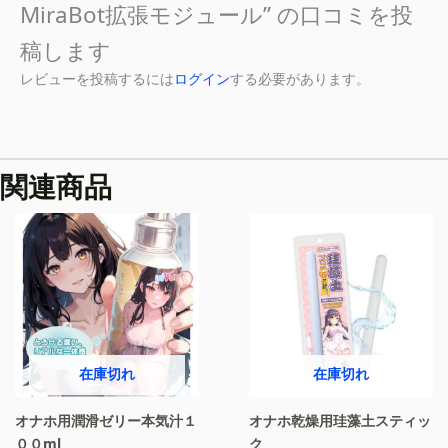
MiraBot拡張モジュール” の口コミを投
稿します
レビューを投稿するには
ログイン
する必要があります。
関連商品
在庫切れ
在庫切れ
オナホ用潤滑ゼリー本気汁１
オナホ乾燥用珪藻土スティッ
００ml
ク