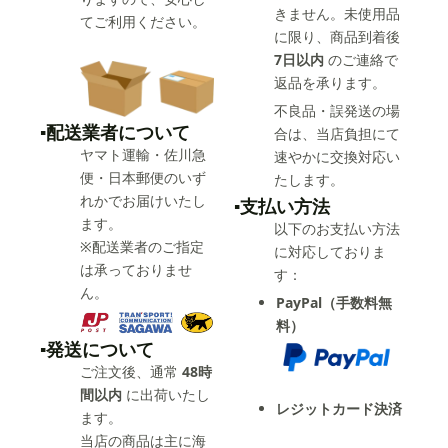
きません。未使用品
てご利用ください。
に限り、商品到着後
7日以内
のご連絡で
返品を承ります。
不良品・誤発送の場
▪️配送業者について
合は、当店負担にて
ヤマト運輸・佐川急
速やかに交換対応い
便・日本郵便のいず
たします。
れかでお届けいたし
▪️支払い方法
ます。
以下のお支払い方法
※配送業者のご指定
に対応しておりま
は承っておりませ
す：
ん。
PayPal（手数料無
料）
▪️発送について
ご注文後、通常
48時
間以内
に出荷いたし
レジットカード決済
ます。
当店の商品は主に海