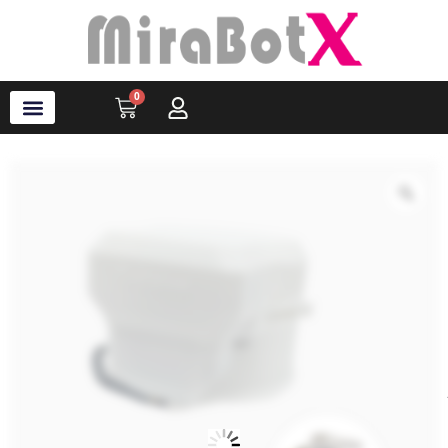
内
容
を
ス
0
Cart
キ
ッ
プ
ラブ・ロボット
アクセサリ
ソフトウェア
サポート情報
ブログ
ログイン
会員登録
Zo