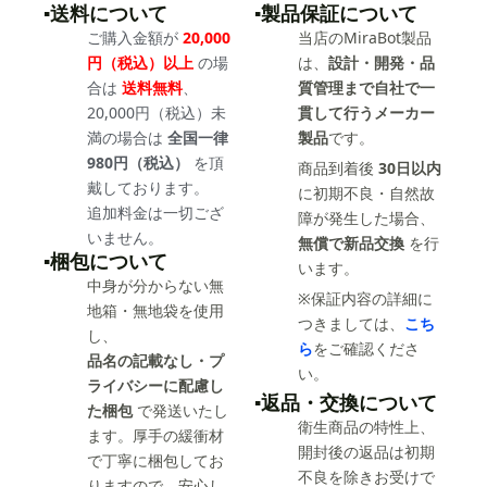
▪️送料について
▪️製品保証について
ご購入金額が
20,000
当店のMiraBot製品
円（税込）以上
の場
は、
設計・開発・品
合は
送料無料
、
質管理まで自社で一
20,000円（税込）未
貫して行うメーカー
満の場合は
全国一律
製品
です。
980円（税込）
を頂
商品到着後
30日以内
戴しております。
に初期不良・自然故
追加料金は一切ござ
障が発生した場合、
いません。
無償で新品交換
を行
▪️梱包について
います。
中身が分からない無
※保証内容の詳細に
地箱・無地袋を使用
つきましては、
こち
し、
ら
をご確認くださ
品名の記載なし・プ
い。
ライバシーに配慮し
▪️返品・交換について
た梱包
で発送いたし
衛生商品の特性上、
ます。厚手の緩衝材
開封後の返品は初期
で丁寧に梱包してお
不良を除きお受けで
りますので、安心し