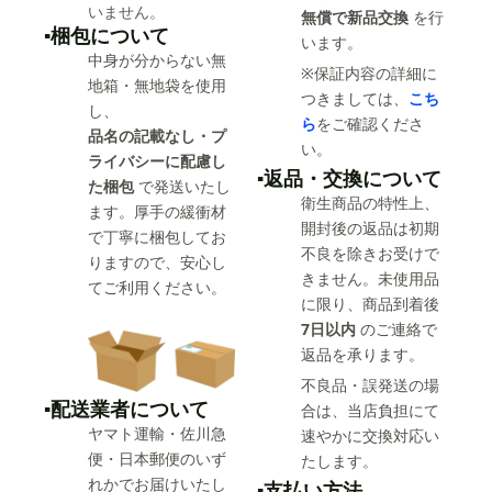
いません。
無償で新品交換
を行
▪️梱包について
います。
中身が分からない無
※保証内容の詳細に
地箱・無地袋を使用
つきましては、
こち
し、
ら
をご確認くださ
品名の記載なし・プ
い。
ライバシーに配慮し
▪️返品・交換について
た梱包
で発送いたし
衛生商品の特性上、
ます。厚手の緩衝材
開封後の返品は初期
で丁寧に梱包してお
不良を除きお受けで
りますので、安心し
きません。未使用品
てご利用ください。
に限り、商品到着後
7日以内
のご連絡で
返品を承ります。
不良品・誤発送の場
▪️配送業者について
合は、当店負担にて
ヤマト運輸・佐川急
速やかに交換対応い
便・日本郵便のいず
たします。
れかでお届けいたし
▪️支払い方法