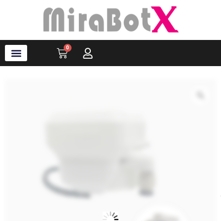
内
容
を
ス
0
Cart
キ
ッ
プ
ラブ・ロボット
アクセサリ
ソフトウェア
サポート情報
ブログ
ログイン
会員登録
Zo