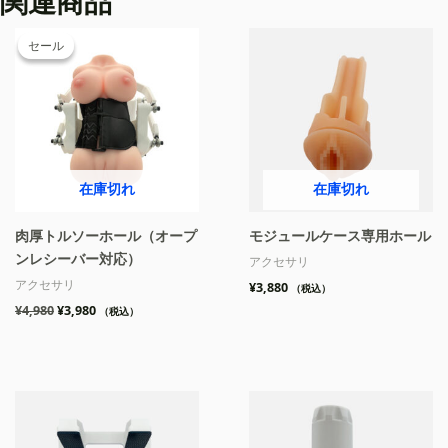
関連商品
元
現
の
在
セール
セール
価
の
格
価
は
格
¥4,980
は
で
¥3,980
し
で
た。
す。
在庫切れ
在庫切れ
肉厚トルソーホール（オープ
モジュールケース専用ホール
ンレシーバー対応）
アクセサリ
アクセサリ
¥
3,880
（税込）
¥
4,980
¥
3,980
（税込）