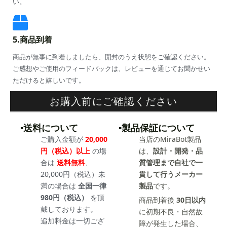
い。
5.商品到着
商品が無事に到着しましたら、開封のうえ状態をご確認ください。
ご感想やご使用のフィードバックは、レビューを通じてお聞かせい
ただけると嬉しいです。
お購入前にご確認ください
▪️送料について
▪️製品保証について
ご購入金額が
20,000
当店のMiraBot製品
円（税込）以上
の場
は、
設計・開発・品
合は
送料無料
、
質管理まで自社で一
20,000円（税込）未
貫して行うメーカー
満の場合は
全国一律
製品
です。
980円（税込）
を頂
商品到着後
30日以内
戴しております。
に初期不良・自然故
追加料金は一切ござ
障が発生した場合、