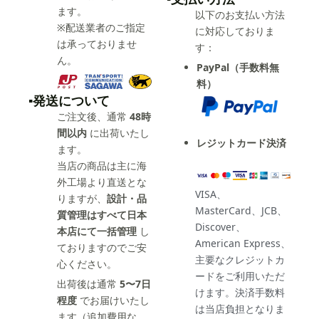
ます。
以下のお支払い方法
※配送業者のご指定
に対応しておりま
は承っておりませ
す：
ん。
PayPal（手数料無
料）
▪️発送について
ご注文後、通常
48時
間以内
に出荷いたし
レジットカード決済
ます。
当店の商品は主に海
外工場より直送とな
VISA、
りますが、
設計・品
MasterCard、JCB、
質管理はすべて日本
Discover、
本店にて一括管理
し
American Express、
ておりますのでご安
主要なクレジットカ
心ください。
ードをご利用いただ
出荷後は通常
5〜7日
けます。決済手数料
程度
でお届けいたし
は当店負担となりま
ます（追加費用な