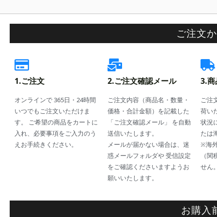
ご注文か
1.ご注文
2.ご注文確認メール
3.
オンラインで 365日・24時間
ご注文内容（商品名・数量・
ご注文
いつでもご注文いただけま
価格・合計金額）を記載した
荷い
す。 ご希望の商品をカートに
「ご注文確認メール」 を自動
状況
入れ、必要事項をご入力のう
送信いたします。
たは
えお手続きください。
メールが届かない場合は、迷
※海
惑メールフォルダや 受信設定
（関
をご確認くださいますようお
せん
願いいたします。
お購入