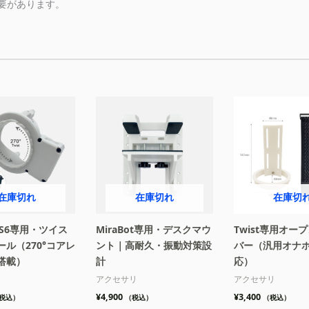
要があります。
在庫切れ
在庫切れ
在庫切
t S6専用・ツイス
MiraBot専用・デスクマウ
Twist専用オー
ル（270°コアレ
ント｜高耐久・振動対策設
バー（汎用オナ
搭載）
計
応）
アクセサリ
アクセサリ
¥
4,900
¥
3,400
税込）
（税込）
（税込）