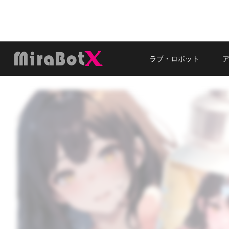
内
容
を
ス
キ
ラブ・ロボット
ッ
プ