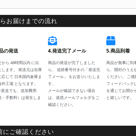
らお届けまでの流れ
商品の発送
4.発送完了メール
5.商品到着
から 48時間以内 に出
商品の発送が完了しました
商品が無事に到
たします。 発送元は在庫
ら、 追跡番号付きの「発送完
ら、開封のうえ
に応じて 日本国内倉庫ま
了メール」 をお送りいたしま
ください。 ご
海外工場 となります。
す。
フィードバック
外直送でも、追加費用
メールが確認できない場合
を通じてお聞か
税・手数料）は発生しま
は、迷惑メールフォルダをご
と嬉しいです。
。
確認ください。
前にご確認ください