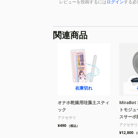
レビューを投稿するには
ログイン
する必
関連商品
在庫切れ
オナホ乾燥用珪藻土スティ
MiraBo
ック
トモジュー
スサーボ
アクセサリ
アクセサリ
¥
490
（税込）
¥
12,800
（