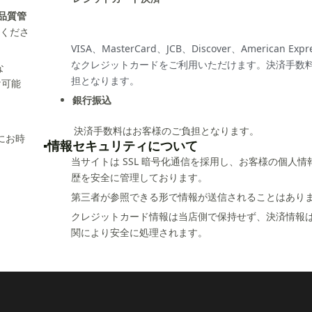
品質管
くださ
VISA、MasterCard、JCB、Discover、American Ex
なクレジットカードをご利用いただけます。決済手数
な
担となります。
け可能
銀行振込
。
決済手数料はお客様のご負担となります。
にお時
▪️情報セキュリティについて
当サイトは SSL 暗号化通信を採用し、お客様の個人情
歴を安全に管理しております。
第三者が参照できる形で情報が送信されることはあり
クレジットカード情報は当店側で保持せず、決済情報
関により安全に処理されます。