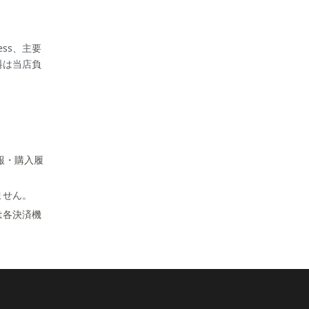
press、主要
料は当店負
報・購入履
ません。
は各決済機