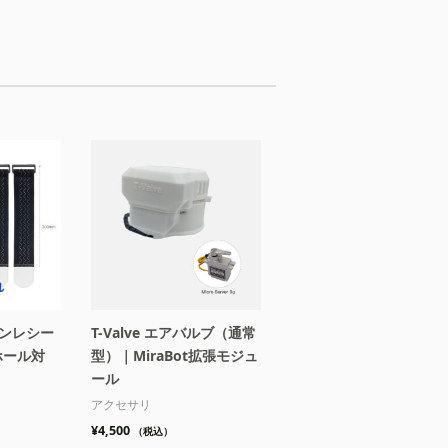
れ
プンレシー
T-Valve エアバルブ（通常
ホール対
型）｜MiraBot拡張モジュ
ール
アクセサリ
¥
4,500
（税込）