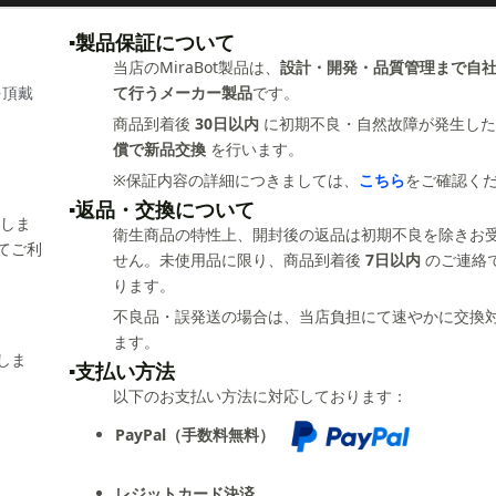
▪️製品保証について
当店のMiraBot製品は、
設計・開発・品質管理まで自
頂戴
て行うメーカー製品
です。
商品到着後
30日以内
に初期不良・自然故障が発生した
償で新品交換
を行います。
※保証内容の詳細につきましては、
こちら
をご確認く
▪️返品・交換について
しま
衛生商品の特性上、開封後の返品は初期不良を除きお
てご利
せん。未使用品に限り、商品到着後
7日以内
のご連絡
ります。
不良品・誤発送の場合は、当店負担にて速やかに交換
ます。
しま
▪️支払い方法
以下のお支払い方法に対応しております：
PayPal（手数料無料）
レジットカード決済