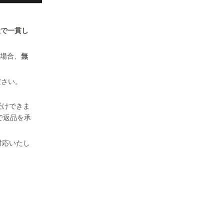
社で一貫し
場合、
無
ださい。
受けできま
で返品を承
対応いたし