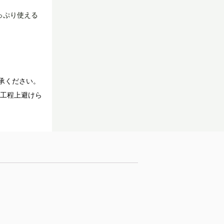
っぷり使える
承ください。
造工程上避けら