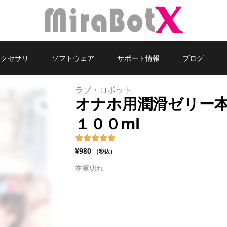
アクセサリ
ソフトウェア
サポート情報
ブログ
ラブ・ロボット
オナホ用潤滑ゼリー
Zoom
１００ml
¥
980
（税込）
在庫切れ