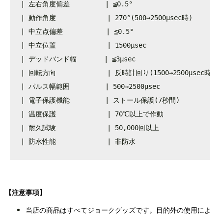
| 左右角度偏差         | ≦0.5°                        
| 動作角度             | 270°(500→2500μsec時)        
| 中立点偏差           | ≦0.5°                       
| 中立位置             | 1500μsec                    
| デッドバンド幅       | ≦3μsec                       
| 回転方向             | 反時計回り(1500→2500μsec時)   
| パルス幅範囲         | 500→2500μsec                 
| 電子保護機能         | ストール保護(7秒間)             
| 温度保護             | 70℃以上で作動                 
| 耐久試験             | 50,000回以上                 
| 防水性能             | 非防水                      
【注意事項】
当店の商品はすべてジョークグッズです。目的外の使用によ