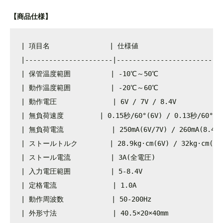
【商品仕様】
| 項目名               | 仕様値                       
|----------------------|---------------------------
| 保管温度範囲          | -10℃～50℃                  
| 動作温度範囲          | -20℃～60℃                  
| 動作電圧              | 6V / 7V / 8.4V             
| 無負荷速度         | 0.15秒/60°(6V) / 0.13秒/60°(7V)
| 無負荷電流            | 250mA(6V/7V) / 260mA(8.4V) 
| ストールトルク        | 28.9kg·cm(6V) / 32kg·cm(7V) 
| ストール電流          | 3A(全電圧)                   
| 入力電圧範囲          | 5-8.4V                      
| 定格電流              | 1.0A                       
| 動作周波数            | 50-200Hz                   
| 外形寸法              | 40.5×20×40mm               