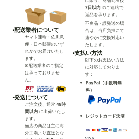
に限り、商品到着後
7日以内
のご連絡で
返品を承ります。
不良品・誤発送の場
▪️配送業者について
合は、当店負担にて
ヤマト運輸・佐川急
速やかに交換対応い
便・日本郵便のいず
たします。
れかでお届けいたし
▪️支払い方法
ます。
以下のお支払い方法
※配送業者のご指定
に対応しておりま
は承っておりませ
す：
ん。
PayPal（手数料無
料）
▪️発送について
ご注文後、通常
48時
間以内
に出荷いたし
レジットカード決済
ます。
当店の商品は主に海
外工場より直送とな
VISA、