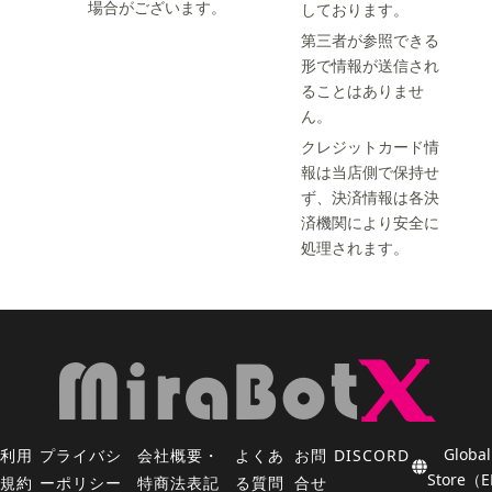
場合がございます。
しております。
第三者が参照できる
形で情報が送信され
ることはありませ
ん。
クレジットカード情
報は当店側で保持せ
ず、決済情報は各決
済機関により安全に
処理されます。
Global
利用
プライバシ
会社概要・
よくあ
お問
DISCORD
Store（
規約
ーポリシー
特商法表記
る質問
合せ