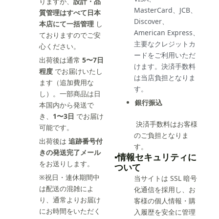
りますが、
設計・品
MasterCard、JCB、
質管理はすべて日本
Discover、
本店にて一括管理
し
American Express、
ておりますのでご安
主要なクレジットカ
心ください。
ードをご利用いただ
出荷後は通常
5〜7日
けます。決済手数料
程度
でお届けいたし
は当店負担となりま
ます（追加費用な
す。
し）。一部商品は日
銀行振込
本国内から発送で
き、
1〜3日
でお届け
決済手数料はお客様
可能です。
のご負担となりま
出荷後は
追跡番号付
す。
きの発送完了メール
▪️情報セキュリティに
をお送りします。
ついて
※祝日・連休期間中
当サイトは SSL 暗号
は配送の混雑によ
化通信を採用し、お
り、通常よりお届け
客様の個人情報・購
にお時間をいただく
入履歴を安全に管理