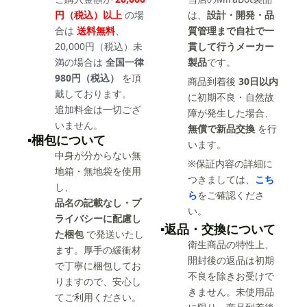
円（税込）以上
の場
は、
設計・開発・品
合は
送料無料
、
質管理まで自社で一
20,000円（税込）未
貫して行うメーカー
満の場合は
全国一律
製品
です。
980円（税込）
を頂
商品到着後
30日以内
戴しております。
に初期不良・自然故
追加料金は一切ござ
障が発生した場合、
いません。
無償で新品交換
を行
▪️梱包について
います。
中身が分からない無
※保証内容の詳細に
地箱・無地袋を使用
つきましては、
こち
し、
ら
をご確認くださ
品名の記載なし・プ
い。
ライバシーに配慮し
▪️返品・交換について
た梱包
で発送いたし
衛生商品の特性上、
ます。厚手の緩衝材
開封後の返品は初期
で丁寧に梱包してお
不良を除きお受けで
りますので、安心し
きません。未使用品
てご利用ください。