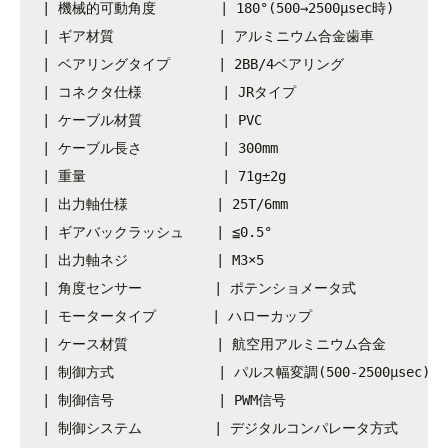
| 機械的可動角度        | 180°(500→2500μsec時)        
| ギア材質             | アルミニウム合金歯車            
| ベアリングタイプ      | 2BB/4ベアリング                
| コネクタ仕様          | JRタイプ                     
| ケーブル材質          | PVC                         
| ケーブル長さ          | 300mm                       
| 重量                 | 71g±2g                     
| 出力軸仕様           | 25T/6mm                     
| ギアバックラッシュ    | ≦0.5°                        
| 出力軸ネジ           | M3×5                        
| 角度センサー         | ポテンショメータ式               
| モータータイプ       | ハローカップ                    
| ケース材質           | 航空用アルミニウム合金           
| 制御方式             | パルス幅変調(500-2500μsec)    
| 制御信号             | PWM信号                      
| 制御システム         | デジタルコンパレータ方式          