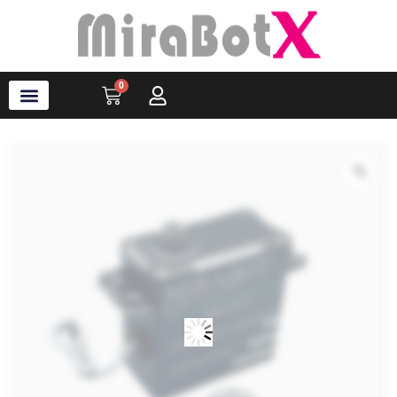
内
容
を
ス
0
Cart
キ
ッ
プ
ラブ・ロボット
アクセサリ
ソフトウェア
サポート情報
ブログ
ログイン
会員登録
Zo