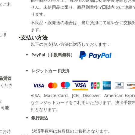
衛生商品の特性上、開封後の返品は初期不良を除きお
てご利
せん。未使用品に限り、商品到着後
7日以内
のご連絡
ります。
不良品・誤発送の場合は、当店負担にて速やかに交換
ます。
しま
▪️支払い方法
以下のお支払い方法に対応しております：
PayPal（手数料無料）
レジットカード決済
品質管
くださ
VISA、MasterCard、JCB、Discover、American Ex
な
なクレジットカードをご利用いただけます。決済手数
け可能
担となります。
銀行振込
。
決済手数料はお客様のご負担となります。
にお時