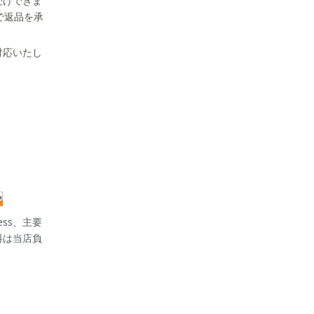
受けできま
で返品を承
対応いたし
press、主要
料は当店負