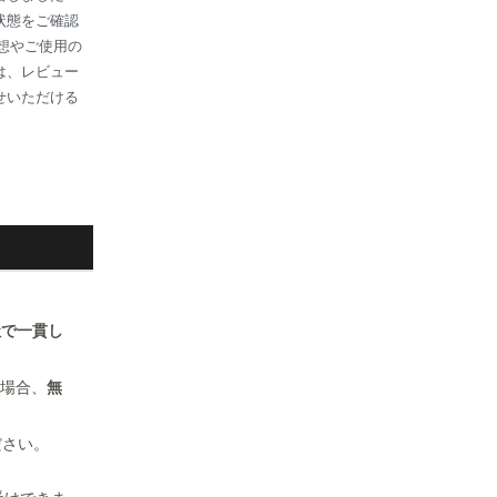
状態をご確認
感想やご使用の
は、レビュー
せいただける
社で一貫し
場合、
無
ださい。