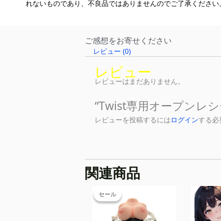
れないものであり、不良品ではありませんのでご了承ください
ご感想をお寄せください
レビュー (0)
レビュー
レビューはまだありません。
“Twist専用オープン
レビューを投稿するには
ログイン
する必
関連商品
元
現
の
在
セール
セール
価
の
格
価
は
格