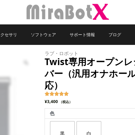
アクセサリ
ソフトウェア
サポート情報
ブログ
ラブ・ロボット
Twist専用オープン
Zoom
バー（汎用オナホー
応）
¥
3,400
（税込）
Twist
色
専
用
オ
黒
白