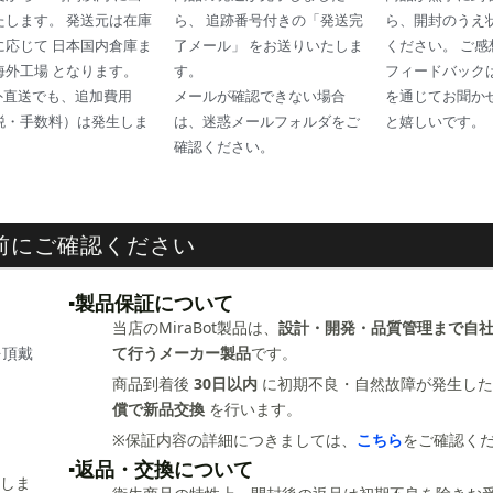
たします。 発送元は在庫
ら、 追跡番号付きの「発送完
ら、開封のうえ
に応じて 日本国内倉庫ま
了メール」 をお送りいたしま
ください。 ご
海外工場 となります。
す。
フィードバック
外直送でも、追加費用
メールが確認できない場合
を通じてお聞か
税・手数料）は発生しま
は、迷惑メールフォルダをご
と嬉しいです。
。
確認ください。
前にご確認ください
▪️製品保証について
当店のMiraBot製品は、
設計・開発・品質管理まで自
頂戴
て行うメーカー製品
です。
商品到着後
30日以内
に初期不良・自然故障が発生した
償で新品交換
を行います。
※保証内容の詳細につきましては、
こちら
をご確認く
▪️返品・交換について
しま