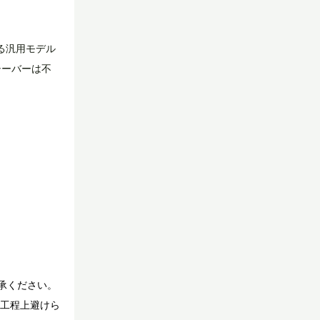
する汎用モデル
シーバーは不
承ください。
造工程上避けら