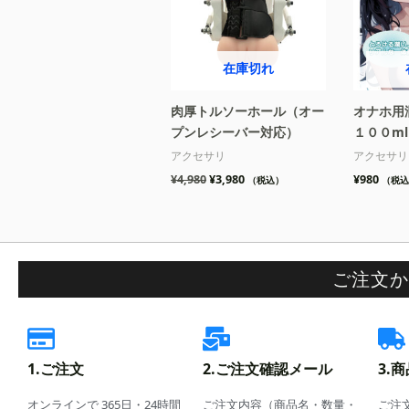
¥4,980
は
で
¥3,980
し
で
た。
す。
在庫切れ
肉厚トルソーホール（オー
オナホ用
プンレシーバー対応）
１００ml
アクセサリ
アクセサリ
¥
4,980
¥
3,980
¥
980
（税込）
（税込
ご注文か
1.ご注文
2.ご注文確認メール
3.
オンラインで 365日・24時間
ご注文内容（商品名・数量・
ご注文