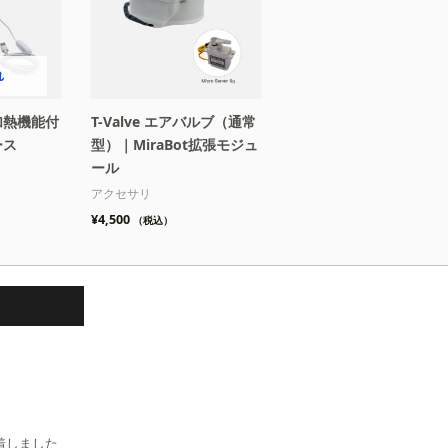
れ
加熱機能付
T-Valve エアバルブ（通常
ース
型）｜MiraBot拡張モジュ
ール
アクセサリ
¥
4,500
（税込）
着しました