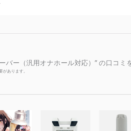
。
レシーバー（汎用オナホール対応）” の口コ
要があります。