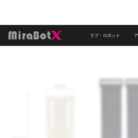
内
容
を
ス
キ
ラブ・ロボット
ッ
プ