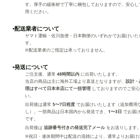
す。厚手の緩衝材で丁寧に梱包しておりますので、安心し
用ください。
▪️配送業者について
ヤマト運輸・佐川急便・日本郵便のいずれかでお届けいた
す。
※配送業者のご指定は承っておりません。
▪️発送について
ご注文後、通常
48時間以内
に出荷いたします。
当店の商品は主に海外工場より直送となりますが、
設計・
理はすべて日本本店にて一括管理
しておりますのでご安心
い。
出荷後は通常
5〜7日程度
でお届けいたします（追加費用
し）。一部商品は日本国内から発送でき、
1〜3日
でお届
です。
出荷後は
追跡番号付きの発送完了メール
をお送りします
※祝日・連休期間中は配送の混雑により、通常よりお届け