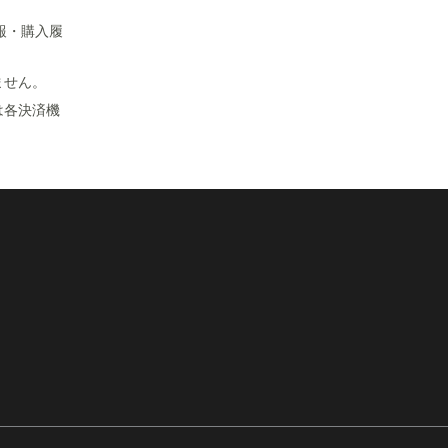
報・購入履
ません。
は各決済機