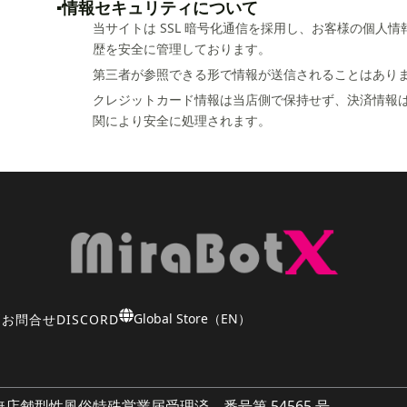
▪️情報セキュリティについて
当サイトは SSL 暗号化通信を採用し、お客様の個人情
歴を安全に管理しております。
第三者が参照できる形で情報が送信されることはあり
クレジットカード情報は当店側で保持せず、決済情報
関により安全に処理されます。
Global Store（EN）
問
お問合せ
DISCORD
無店舗型性風俗特殊営業届受理済 番号第 54565 号