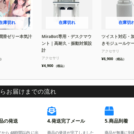
在庫切れ
在庫切れ
在庫切
潤滑ゼリー本気汁
MiraBot専用・デスクマウ
ツイスト対応・
ント｜高耐久・振動対策設
きモジュールケ
計
アクセサリ
アクセサリ
¥
6,900
）
（税込）
¥
4,900
（税込）
らお届けまでの流れ
商品の発送
4.発送完了メール
5.商品到着
から 48時間以内 に出
商品の発送が完了しました
商品が無事に到