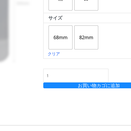
ー
プ
ン
サイズ
レ
シ
68mm
82mm
ー
バ
ー
クリア
（汎
用
オ
ナ
ホ
お買い物カゴに追加
ー
ル
対
応）
個