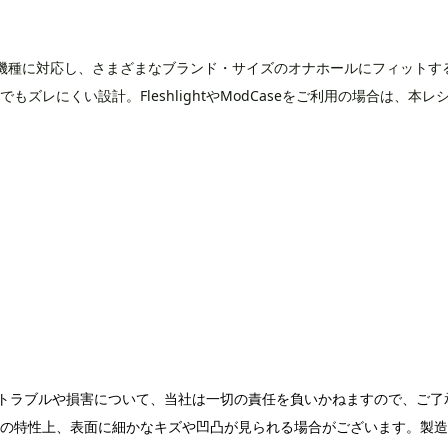
e、S2+の機種に対応し、さまざまなブランド・サイズのオナホールにフィット
レにくい設計。FleshlightやModCaseをご利用の場合は、本レ
トラブルや損害について、当社は一切の責任を負いかねますので、ご了
品の特性上、表面に細かなキズや凹凸が見られる場合がございます。製