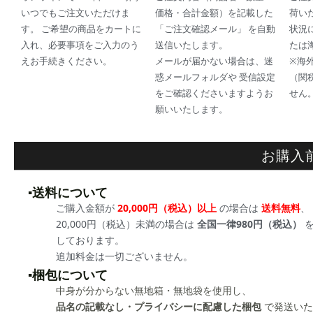
いつでもご注文いただけま
価格・合計金額）を記載した
荷い
す。 ご希望の商品をカートに
「ご注文確認メール」 を自動
状況
入れ、必要事項をご入力のう
送信いたします。
たは
えお手続きください。
メールが届かない場合は、迷
※海
惑メールフォルダや 受信設定
（関
をご確認くださいますようお
せん
願いいたします。
お購入
▪️送料について
ご購入金額が
20,000円（税込）以上
の場合は
送料無料
、
20,000円（税込）未満の場合は
全国一律980円（税込）
を
しております。
追加料金は一切ございません。
▪️梱包について
中身が分からない無地箱・無地袋を使用し、
品名の記載なし・プライバシーに配慮した梱包
で発送いた