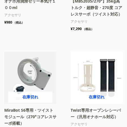
オナホ用潤滑ゼリー本気汁１
【MBS2035/270°】35kg高
００ml
トルク・超静音・270度 コア
レスサーボ（ツイスト対応）
アクセサリ
アクセサリ
¥
980
（税込）
¥
7,290
（税込）
在庫切れ
在庫切れ
MiraBot S6専用・ツイスト
Twist専用オープンレシーバ
モジュール（270°コアレスサ
ー（汎用オナホール対応）
ーボ搭載）
アクセサリ