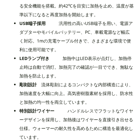
る安全機能を搭載。約42℃を目安に加熱を止め、温度が基
準以下になると再度加熱を開始します。
USB端子採用
汎用性の高いUSB端子を用い、電源ア
ダプターやモバイルバッテリー、PC、車載電源など幅広
く対応。1mの充電ケーブル付きで、さまざまな環境で便
利に使用可能です。
LEDランプ付き
加熱中はLED表示が点灯し、加熱停
止時は自動で消灯。加熱完了の確認が一目ででき、無駄な
加熱を防止します。
彫刻設計
流体彫刻によるコンパクトな内部構造により、
加熱速度を大幅に向上。高気密樹脂素材を採用し、防水性
と加熱の均一性を両立しています。
特別設計ワイヤー
ハンドルレスでフラットなワイヤ
ーデザインを採用し、加熱後はワイヤーを直接引き出せる
仕様。ウォーマーの耐久性を高めるために構造を最適化し
ています。