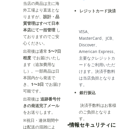
当店の商品は主に海
外工場より直送とな
レジットカード決済
りますが、
設計・品
質管理はすべて日本
本店にて一括管理
し
VISA、
ておりますのでご安
MasterCard、JCB、
心ください。
Discover、
出荷後は通常
5〜7日
American Express、
程度
でお届けいたし
主要なクレジットカ
ます（追加費用な
ードをご利用いただ
し）。一部商品は日
けます。決済手数料
本国内から発送で
は当店負担となりま
き、
1〜3日
でお届け
す。
可能です。
銀行振込
出荷後は
追跡番号付
決済手数料はお客様
きの発送完了メール
のご負担となりま
をお送りします。
す。
※祝日・連休期間中
▪️情報セキュリティに
は配送の混雑によ