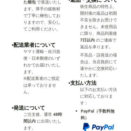
た梱包
で発送いたし
衛生商品の特性上、
ます。厚手の緩衝材
開封後の返品は初期
で丁寧に梱包してお
不良を除きお受けで
りますので、安心し
きません。未使用品
てご利用ください。
に限り、商品到着後
7日以内
のご連絡で
▪️配送業者について
返品を承ります。
ヤマト運輸・佐川急
不良品・誤発送の場
便・日本郵便のいず
合は、当店負担にて
れかでお届けいたし
速やかに交換対応い
ます。
たします。
※配送業者のご指定
▪️支払い方法
は承っておりませ
以下のお支払い方法
ん。
に対応しておりま
す：
▪️発送について
PayPal（手数料無
ご注文後、通常
48時
料）
間以内
に出荷いたし
ます。