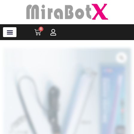
内
容
を
ス
0
Cart
キ
ッ
プ
ラブ・ロボット
アクセサリ
ソフトウェア
サポート情報
ブログ
ログイン
会員登録
Zo