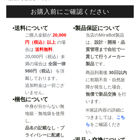
お購入前にご確認ください
▪️送料について
▪️製品保証について
ご購入金額が
20,000
当店のMiraBot製品
円（税込）以上
の場
は、
設計・開発・品
合は
送料無料
、
質管理まで自社で一
20,000円（税込）未
貫して行うメーカー
満の場合は
全国一律
製品
です。
980円（税込）
を頂
商品到着後
30日以内
戴しております。
に初期不良・自然故
追加料金は一切ござ
障が発生した場合、
いません。
無償で新品交換
を行
▪️梱包について
います。
中身が分からない無
※保証内容の詳細に
地箱・無地袋を使用
つきましては、
こち
し、
ら
をご確認くださ
品名の記載なし・プ
い。
ライバシーに配慮し
▪️返品・交換について