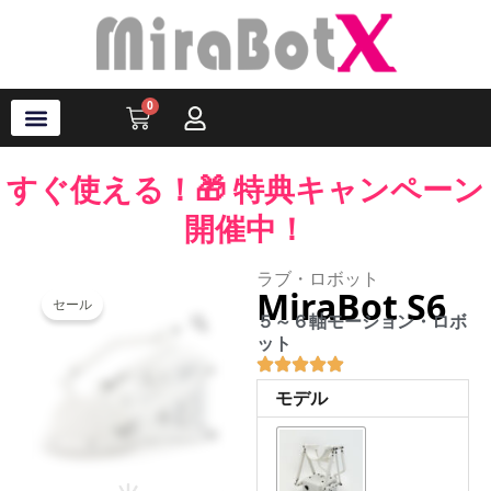
内
容
を
ス
0
Cart
キ
ッ
プ
ラブ・ロボット
アクセサリ
ソフトウェア
サポート情報
ブログ
ログイン
会員登録
すぐ使える！🎁 特典キャンペーン
開催中！
ラブ・ロボット
MiraBot S6
セール
Zoom
５～６軸モーション・ロボ
ット
MiraBot
モデル
S6
個