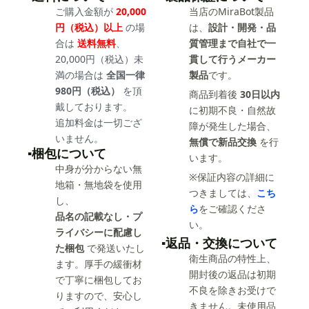
ご購入金額が
20,000
当店のMiraBot製品
円（税込）以上
の場
は、
設計・開発・品
合は
送料無料
、
質管理まで自社で一
20,000円（税込）未
貫して行うメーカー
満の場合は
全国一律
製品
です。
980円（税込）
を頂
商品到着後
30日以内
戴しております。
に初期不良・自然故
追加料金は一切ござ
障が発生した場合、
いません。
無償で新品交換
を行
▪️梱包について
います。
中身が分からない無
※保証内容の詳細に
地箱・無地袋を使用
つきましては、
こち
し、
ら
をご確認くださ
品名の記載なし・プ
い。
ライバシーに配慮し
▪️返品・交換について
た梱包
で発送いたし
衛生商品の特性上、
ます。厚手の緩衝材
開封後の返品は初期
で丁寧に梱包してお
不良を除きお受けで
りますので、安心し
きません。未使用品