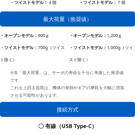
・ツイストモデル
：
４個
・ツイストモデル
：
７個
最大荷重（推奨値）
・オープンモデル：
900ｇ
・オープンモデル：
1,200ｇ
・ツイストモデル：
700g（ツイス
・ツイストモデル：
1,000g
（ツイ
ト除く）
スト除く）
※本「最大荷重」は、サーボの寿命を十分に考慮した推奨値
です。
これを上回る負荷は、機体の発熱やギアの摩耗を大幅に増加
させる可能性があります。
接続方式
〇 有線（USB Type-C）