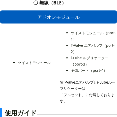
〇 無線（BLE）
アドオンモジュール
ツイストモジュール（port-
1）
T-Valve エアバルブ（port-
2）
i-Lube ルブリケーター
ツイストモジュール
（port-3）
予備ポート（port-4）
※T-Valveエアバルブとi-Lubeルー
ブリケーターは
「フルセット」に付属しておりま
す。
使用ガイド
Play