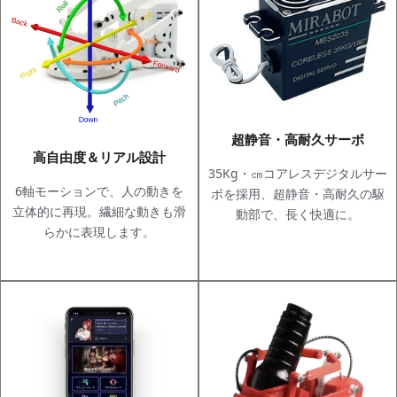
超静音・高耐久サーボ
高自由度＆リアル設計
35Kg・㎝コアレスデジタルサー
6軸モーションで、人の動きを
ボを採用、超静音・高耐久の駆
立体的に再現。繊細な動きも滑
動部で、長く快適に。
らかに表現します。