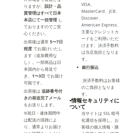
VISA、
りますが、
設計・品
MasterCard、JCB、
質管理はすべて日本
Discover、
本店にて一括管理
し
American Express、
ておりますのでご安
主要なクレジットカ
心ください。
ードをご利用いただ
出荷後は通常
5〜7日
けます。決済手数料
程度
でお届けいたし
は当店負担となりま
ます（追加費用な
す。
し）。一部商品は日
銀行振込
本国内から発送で
き、
1〜3日
でお届け
決済手数料はお客様
可能です。
のご負担となりま
出荷後は
追跡番号付
す。
きの発送完了メール
▪️情報セキュリティに
をお送りします。
ついて
※祝日・連休期間中
当サイトは SSL 暗号
は配送の混雑によ
化通信を採用し、お
り、通常よりお届け
客様の個人情報・購