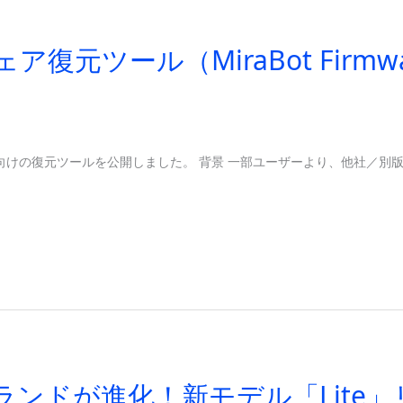
復元ツール（MiraBot Firmware
IY向けの復元ツールを公開しました。 背景 一部ユーザーより、他社／別版
otブランドが進化！新モデル「Lit