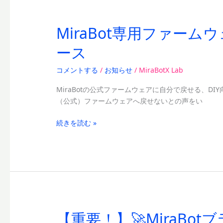
MiraBot専用ファームウェア
MiraBot
専
ース
用
フ
コメントする
/
お知らせ
/
MiraBotX Lab
ァ
ー
MiraBotの公式ファームウェアに自分で戻せる、D
ム
（公式）ファームウェアへ戻せないとの声をい
ウ
ェ
続きを読む »
ア
復
元
ツ
ー
ル
（MiraBot
Firmware
【重要！】🚀MiraB
【重