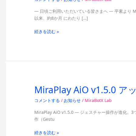
お
— 日頃ご利用いただいている皆さまへ — 平素より Mir
知
以来、約8か月 にわたり […]
ら
せ】
続きを読む »
MiraBotX
日
本
サ
イ
ト
と
グ
MiraPlay AiO v1.
MiraPlay
ロ
AiO
ー
コメントする
/
お知らせ
/
MiraBotX Lab
v1.5.0
バ
ア
ル
MiraPlay AiO v1.5.0 — ジェスチャー操作
ッ
サ
作（Gestu
プ
イ
デ
ト
続きを読む »
ー