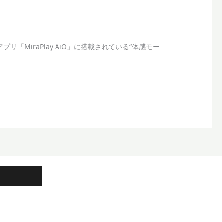
アプリ「MiraPlay AiO」に搭載されている“体感モー