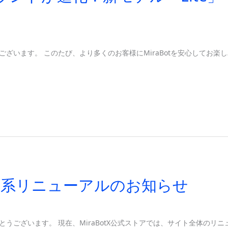
うございます。 このたび、より多くのお客様にMiraBotを安心して
体系リニューアルのお知らせ
がとうございます。 現在、MiraBotX公式ストアでは、サイト全体の