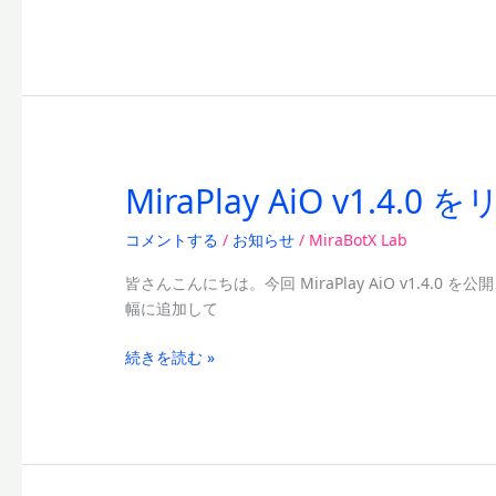
統
ト
合
の
の
お
ご
知
案
ら
内
せ
MiraPlay AiO v1.4
MiraPlay
AiO
コメントする
/
お知らせ
/
MiraBotX Lab
v1.4.0
を
皆さんこんにちは。今回 MiraPlay AiO v1.4.0
リ
幅に追加して
リ
ー
続きを読む »
ス
し
ま
し
た！