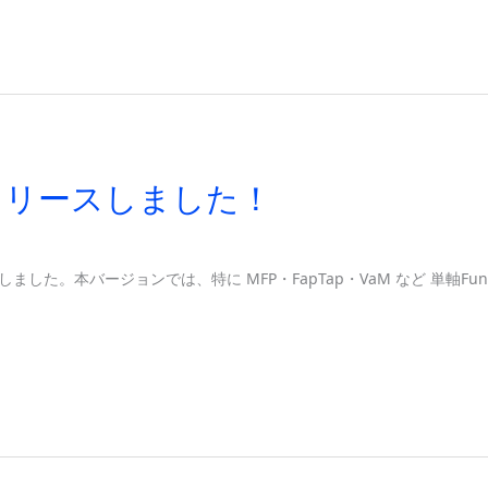
.0 をリリースしました！
 を公開しました。本バージョンでは、特に MFP・FapTap・VaM など 単軸F