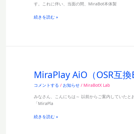
す。これに伴い、当面の間、MiraBot本体製
新
お
サ
よ
続きを読む »
ー
び
ビ
商
ス
品
開
体
始
系
リ
ニ
ュ
MiraPlay AiO（OS
MiraPlay
ー
AiO（OSR
ア
コメントする
/
お知らせ
/
MiraBotX Lab
互
ル
換
の
みなさん、こんにちは～ 以前からご案内していたとおり、本日つ
Beta
お
「MiraPla
版）
知
リ
ら
続きを読む »
リ
せ
ー
ス