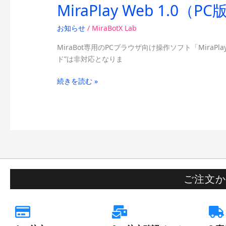
MiraPlay Web 1.
MiraPlay
Web
お知らせ
/
MiraBotX Lab
1.0（PC
版）
MiraBot専用のPCブラウザ向け操作ソフト「MiraPl
正
ド”は非対応となりま
式
リ
続きを読む »
リ
ー
ス
の
お
知
ら
せ
ご注文か