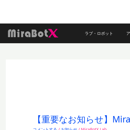
内
容
を
ス
キ
ラブ・ロボット
ッ
プ
お知らせ
【重要なお知らせ】Mir
【重
要
コメントする
/
お知らせ
/
MiraBotX Lab
な