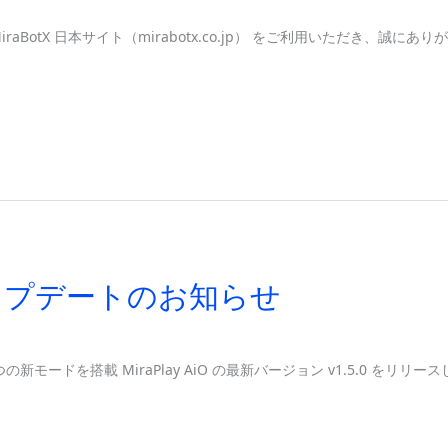
aBotX 日本サイト（mirabotx.co.jp） をご利用いただき、誠にあ
5.0 アップデートのお知らせ
が進化。3つの新モードを搭載 MiraPlay AiO の最新バージョン v1.5.