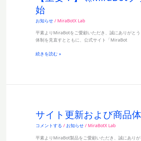
Restore
要！】
始
Tool）
🚀
リ
MiraBot
お知らせ
/
MiraBotX Lab
リ
ブ
ー
ラ
平素よりMiraBotをご愛顧いただき、誠にありがと
ス
ン
体制を見直すとともに、公式サイト「MiraBot
ド
が
続きを読む »
進
化！
新
モ
デ
ル
「Lite」
リ
サイト更新および商品
サ
リ
イ
ー
コメントする
/
お知らせ
/
MiraBotX Lab
ト
ス
更
平素よりMiraBot製品をご愛顧いただき、誠にあり
＆
新