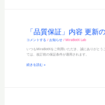
の
お
知
ら
せ
「品質保証」内容 更新
「品
質
コメントする
/
お知らせ
/
MiraBotX Lab
保
証」
いつもMiraBotXをご利用いただき、誠にありがと
内
ては、改訂前の保証条件が適用されます。
容
更
続きを読む »
新
の
お
知
ら
せ