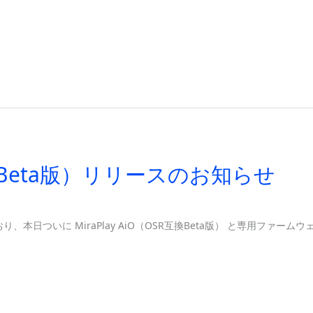
R互換Beta版）リリースのお知らせ
いに MiraPlay AiO（OSR互換Beta版） と専用ファームウェアを公