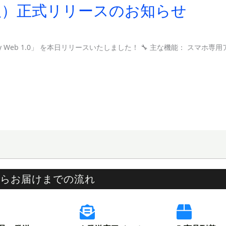
0（PC版）正式リリースのお知らせ
ay Web 1.0」 を本日リリースいたしました！ 🔧 主な機能： スマホ専用
らお届けまでの流れ