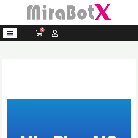
内
容
を
ス
0
Cart
キ
ッ
プ
ラブ・ロボット
アクセサリ
ソフトウェア
サポート情報
ブログ
ログイン
会員登録
製品紹介
MiraPlay
AiO
1.5.0
｜
OSR
多