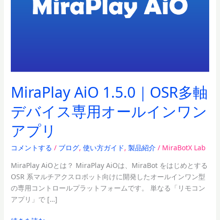
軸
デ
バ
イ
ス
専
用
MiraPlay AiO 1.5.0｜OSR多軸
オ
ー
デバイス専用オールインワン
ル
イ
アプリ
ン
ワ
コメントする
/
ブログ
,
使い方ガイド
,
製品紹介
/
MiraBotX Lab
ン
MiraPlay AiOとは？ MiraPlay AiOは、MiraBot をはじめとする
ア
OSR 系マルチアクスロボット向けに開発したオールインワン型
プ
の専用コントロールプラットフォームです。 単なる「リモコン
リ
アプリ」で […]