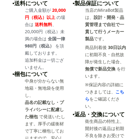
▪️送料について
▪️製品保証について
ご購入金額が
20,000
当店のMiraBot製品
円（税込）以上
の場
は、
設計・開発・品
合は
送料無料
、
質管理まで自社で一
20,000円（税込）未
貫して行うメーカー
満の場合は
全国一律
製品
です。
980円（税込）
を頂
商品到着後
30日以内
戴しております。
に初期不良・自然故
追加料金は一切ござ
障が発生した場合、
いません。
無償で新品交換
を行
▪️梱包について
います。
中身が分からない無
※保証内容の詳細に
地箱・無地袋を使用
つきましては、
こち
し、
ら
をご確認くださ
品名の記載なし・プ
い。
ライバシーに配慮し
▪️返品・交換について
た梱包
で発送いたし
衛生商品の特性上、
ます。厚手の緩衝材
開封後の返品は初期
で丁寧に梱包してお
不良を除きお受けで
りますので、安心し