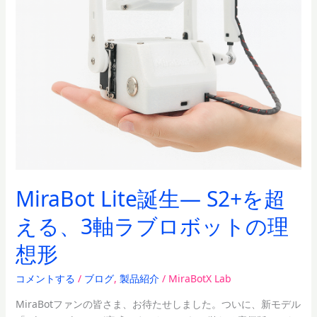
軸
ラ
ブ
ロ
ボ
ッ
ト
の
理
想
形
MiraBot Lite誕生― S2+を超
える、3軸ラブロボットの理
想形
コメントする
/
ブログ
,
製品紹介
/
MiraBotX Lab
MiraBotファンの皆さま、お待たせしました。ついに、新モデル