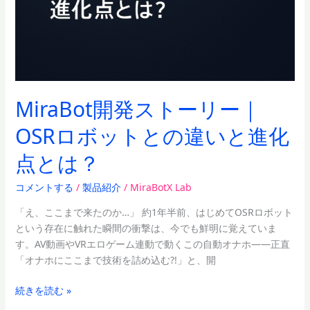
ト
と
の
違
い
と
MiraBot開発ストーリー｜
進
化
OSRロボットとの違いと進化
点
点とは？
と
は？
コメントする
/
製品紹介
/
MiraBotX Lab
「え、ここまで来たのか…」 約1年半前、はじめてOSRロボット
という存在に触れた瞬間の衝撃は、今でも鮮明に覚えていま
す。AV動画やVRエロゲーム連動で動くこの自動オナホ——正直
「オナホにここまで技術を詰め込む?!」と、開
続きを読む »