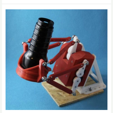
自
動
オ
ナ
ホ
の
未
来
を
拓
い
た
先
駆
者、
MiraBot
の
原