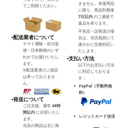
きません。未使用品
てご利用ください。
に限り、商品到着後
7日以内
のご連絡で
返品を承ります。
不良品・誤発送の場
▪️配送業者について
合は、当店負担にて
ヤマト運輸・佐川急
速やかに交換対応い
便・日本郵便のいず
たします。
れかでお届けいたし
▪️支払い方法
ます。
以下のお支払い方法
※配送業者のご指定
に対応しておりま
は承っておりませ
す：
ん。
PayPal（手数料無
料）
▪️発送について
ご注文後、通常
48時
間以内
に出荷いたし
レジットカード決済
ます。
当店の商品は主に海