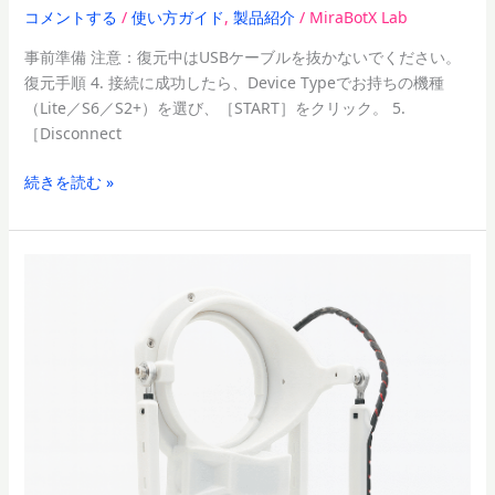
コメントする
/
使い方ガイド
,
製品紹介
/
MiraBotX Lab
ツ
ー
事前準備 注意：復元中はUSBケーブルを抜かないでください。
ル
復元手順 4. 接続に成功したら、Device Typeでお持ちの機種
の
（Lite／S6／S2+）を選び、［START］をクリック。 5.
使
［Disconnect
い
方
続きを読む »
MiraBot
Lite
誕
生
―
S2+を
超
え
る、
3