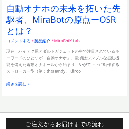
点
自動オナホの未来を拓いた先
ー
駆者、MiraBotの原点ーOSR
OSR
と
とは？
は？
コメントする
/
製品紹介
/
MiraBotX Lab
現在、ハイテク系アダルトガジェットの中で注目されているキ
ーワードのひとつが「自動オナホ」。最初はシンプルな振動機
能を備えた電動オナホールから始まり、やがて上下に動作する
ストローカー型（例：theHandy、Kiiroo
続きを読む »
ご注文からお届けまでの流れ