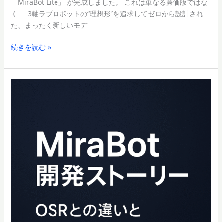
「MiraBot Lite」 が完成しました。 これは単なる廉価版ではな
く──3軸ラブロボットの“理想形”を追求してゼロから設計され
た、まったく新しいモデ
続きを読む »
MiraBot
開
発
ス
ト
ー
リ
ー
｜
OSR
ロ
ボ
ッ