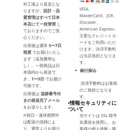
外工場より直送とな
VISA、
りますが、
設計・品
MasterCard、JCB、
質管理はすべて日本
Discover、
本店にて一括管理
し
American Express、
ておりますのでご安
主要なクレジットカ
心ください。
ードをご利用いただ
出荷後は通常
5〜7日
けます。決済手数料
程度
でお届けいたし
は当店負担となりま
ます（追加費用な
す。
し）。一部商品は日
銀行振込
本国内から発送で
き、
1〜3日
でお届け
決済手数料はお客様
可能です。
のご負担となりま
出荷後は
追跡番号付
す。
きの発送完了メール
▪️情報セキュリティに
をお送りします。
ついて
※祝日・連休期間中
当サイトは SSL 暗号
は配送の混雑によ
化通信を採用し、お
り、通常よりお届け
客様の個人情報・購