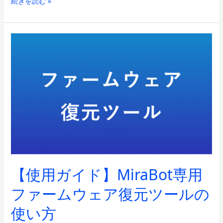
続きを読む »
【使
用
ガ
イ
ド】
MiraBot
専
用
フ
ァ
ー
ム
【使用ガイド】MiraBot専用
ウ
ェ
ファームウェア復元ツールの
ア
使い方
復
元