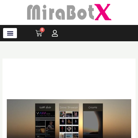
内
容
を
ス
0
Cart
キ
ッ
プ
ラブ・ロボット
アクセサリ
ソフトウェア
サポート情報
ブログ
ログイン
会員登録
未分類
Virt-
a-
Mate（VaM）
日
本
語