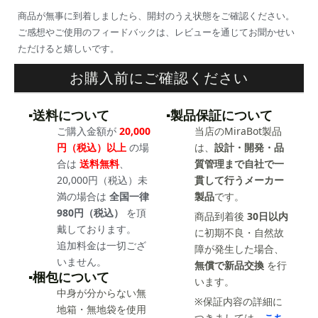
商品が無事に到着しましたら、開封のうえ状態をご確認ください。
ご感想やご使用のフィードバックは、レビューを通じてお聞かせい
ただけると嬉しいです。
お購入前にご確認ください
▪️送料について
▪️製品保証について
ご購入金額が
20,000
当店のMiraBot製品
円（税込）以上
の場
は、
設計・開発・品
合は
送料無料
、
質管理まで自社で一
20,000円（税込）未
貫して行うメーカー
満の場合は
全国一律
製品
です。
980円（税込）
を頂
商品到着後
30日以内
戴しております。
に初期不良・自然故
追加料金は一切ござ
障が発生した場合、
いません。
無償で新品交換
を行
▪️梱包について
います。
中身が分からない無
※保証内容の詳細に
地箱・無地袋を使用
つきましては、
こち