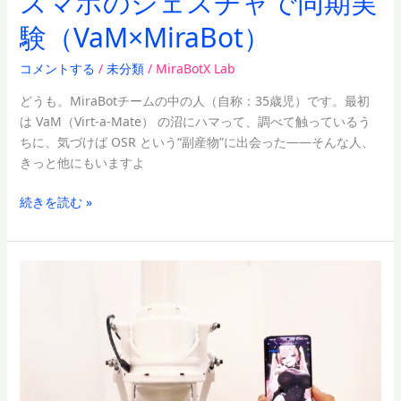
スマホのジェスチャで同期実
マ
験（VaM×MiraBot）
ホ
の
コメントする
/
未分類
/
MiraBotX Lab
ジ
ェ
どうも。MiraBotチームの中の人（自称：35歳児）です。最初
ス
は VaM（Virt-a-Mate） の沼にハマって、調べて触っているう
チ
ちに、気づけば OSR という“副産物”に出会った——そんな人、
ャ
きっと他にもいますよ
で
同
続きを読む »
期
実
験
【連
（VaM×MiraBot）
動
オ
ナ
ホ
体
験