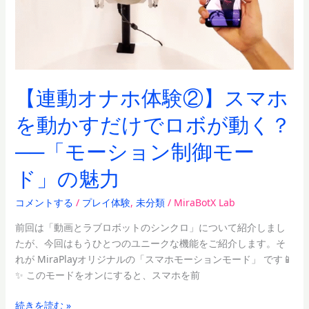
②】
ス
マ
ホ
を
動
【連動オナホ体験②】スマホ
か
を動かすだけでロボが動く？
す
だ
──「モーション制御モー
け
で
ド」の魅力
ロ
ボ
コメントする
/
プレイ体験
,
未分類
/
MiraBotX Lab
が
前回は「動画とラブロボットのシンクロ」について紹介しまし
動
たが、今回はもうひとつのユニークな機能をご紹介します。そ
く？
れが MiraPlayオリジナルの「スマホモーションモード」 です📱
──「モ
✨ このモードをオンにすると、スマホを前
ー
シ
続きを読む »