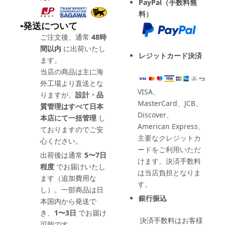
PayPal（手数料無
料）
▪️発送について
ご注文後、通常
48時
間以内
に出荷いたし
レジットカード決済
ます。
当店の商品は主に海
外工場より直送とな
VISA、
りますが、
設計・品
MasterCard、JCB、
質管理はすべて日本
Discover、
本店にて一括管理
し
American Express、
ておりますのでご安
主要なクレジットカ
心ください。
ードをご利用いただ
出荷後は通常
5〜7日
けます。決済手数料
程度
でお届けいたし
は当店負担となりま
ます（追加費用な
す。
し）。一部商品は日
銀行振込
本国内から発送で
き、
1〜3日
でお届け
決済手数料はお客様
可能です。