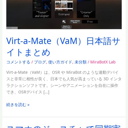
サ
イ
ト
ま
と
Virt-a-Mate（VaM）日本語サ
め
イトまとめ
コメントする
/
ブログ
,
使い方ガイド
,
未分類
/
MiraBotX Lab
Virt-a-Mate（VaM）は、OSR や MiraBot のような連動デバイ
スと非常に相性が良く、日本でも人気が高まっている 3D インタ
ラクションソフトです。シーンやアニメーションを自在に操作
でき、OSRデバイス […]
続きを読む »
ス