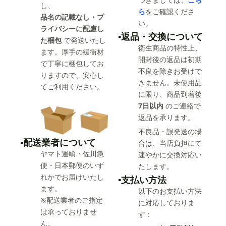
し、
ら
をご確認くださ
品名の記載なし・プ
い。
ライバシーに配慮し
▪️返品・交換について
た梱包
で発送いたし
衛生商品の特性上、
ます。厚手の緩衝材
開封後の返品は初期
で丁寧に梱包してお
不良を除きお受けで
りますので、安心し
きません。未使用品
てご利用ください。
に限り、商品到着後
7日以内
のご連絡で
返品を承ります。
不良品・誤発送の場
▪️配送業者について
合は、当店負担にて
ヤマト運輸・佐川急
速やかに交換対応い
便・日本郵便のいず
たします。
れかでお届けいたし
▪️支払い方法
ます。
以下のお支払い方法
※配送業者のご指定
に対応しておりま
は承っておりませ
す：
ん。