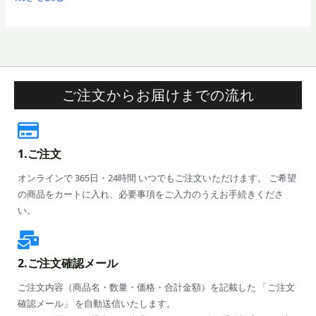
ョ
ン
制
御
モ
ー
ご注文からお届けまでの流れ
ド」
の
魅
力
1.ご注文
オンラインで 365日・24時間 いつでもご注文いただけます。 ご希望
の商品をカートに入れ、必要事項をご入力のうえお手続きくださ
い。
2.ご注文確認メール
ご注文内容（商品名・数量・価格・合計金額）を記載した 「ご注文
確認メール」 を自動送信いたします。